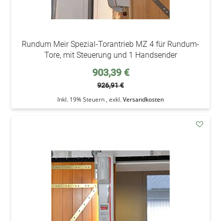
Rundum Meir Spezial-Torantrieb MZ 4 für Rundum-
Tore, mit Steuerung und 1 Handsender
Sonderpreis
903,39 €
926,91 €
Inkl. 19% Steuern
,
exkl.
Versandkosten
addAu
den
Wunsc