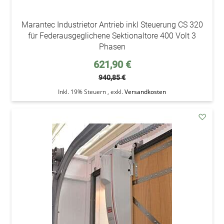
Marantec Industrietor Antrieb inkl Steuerung CS 320
für Federausgeglichene Sektionaltore 400 Volt 3
Phasen
Sonderpreis
621,90 €
940,85 €
Inkl. 19% Steuern
,
exkl.
Versandkosten
addAu
den
Wunsc