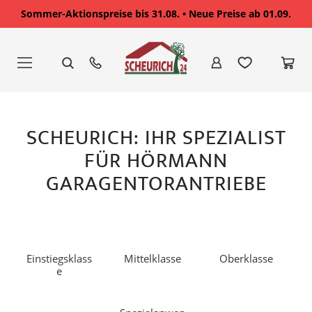
Sommer-Aktionspreise bis 31.08. • Neue Preise ab 01.09.
Zum
Inhalt
springen
SCHEURICH: IHR SPEZIALIST
FÜR HÖRMANN
GARAGENTORANTRIEBE
Einstiegsklass
Mittelklasse
Oberklasse
e