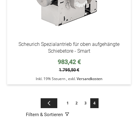
Scheurich Spezialantrieb für oben aufgehängte
Schiebetore - Smart
Sonderpreis
983,42 €
1.795,50 €
Inkl. 19% Steuern
,
exkl.
Versandkosten
Seite
Seite
Zurück
Seite
Seite
Seite
Sie lesen gerade die Sei
1
2
3
4
Filtern & Sortieren