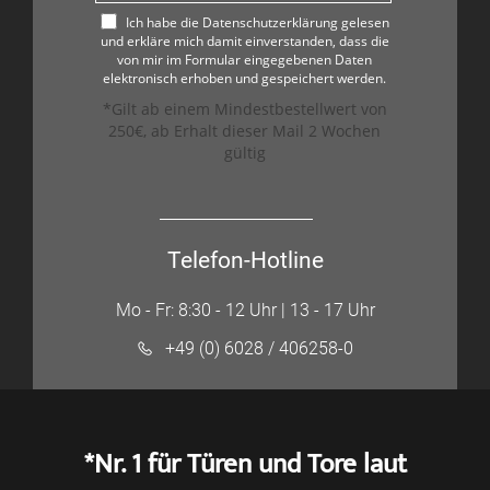
Ich habe die Datenschutzerklärung gelesen
und erkläre mich damit einverstanden, dass die
von mir im Formular eingegebenen Daten
elektronisch erhoben und gespeichert werden.
*Gilt ab einem Mindestbestellwert von
250€, ab Erhalt dieser Mail 2 Wochen
gültig
Telefon-Hotline
Mo - Fr: 8:30 - 12 Uhr | 13 - 17 Uhr
+49 (0) 6028 / 406258-0
*Nr. 1 für Türen und Tore laut