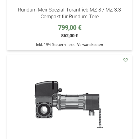
Rundum Meir Spezial-Torantrieb MZ 3 / MZ 3.3
Compakt für Rundum-Tore
Sonderpreis
799,00 €
862,00 €
Inkl. 19% Steuern
,
exkl.
Versandkosten
addAu
den
Wunsc