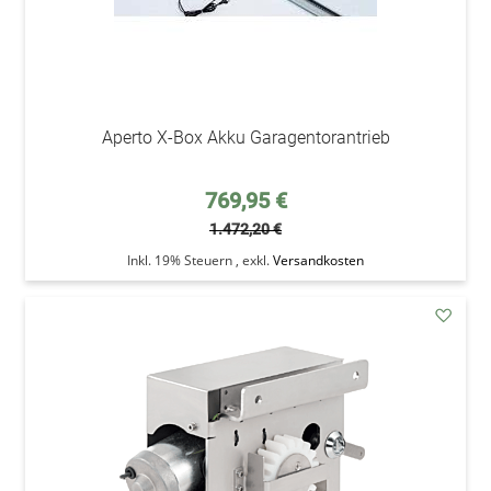
Aperto X-Box Akku Garagentorantrieb
Sonderpreis
769,95 €
1.472,20 €
Inkl. 19% Steuern
,
exkl.
Versandkosten
addAu
den
Wunsc