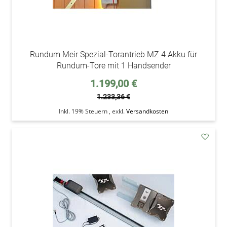
Rundum Meir Spezial-Torantrieb MZ 4 Akku für
Rundum-Tore mit 1 Handsender
Sonderpreis
1.199,00 €
1.233,36 €
Inkl. 19% Steuern
,
exkl.
Versandkosten
addAu
den
Wunsc