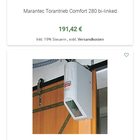
Marantec Torantrieb Comfort 280 bi-linked
191,42 €
Inkl. 19% Steuern
,
exkl.
Versandkosten
addAu
den
Wunsc