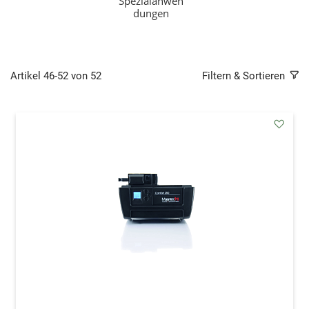
Spezialanwen
dungen
Artikel
46
-
52
von
52
Filtern & Sortieren
addAu
den
Wunsc