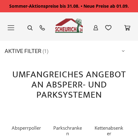
Sommer-Aktionspreise bis 31.08. • Neue Preise ab 01.09.
Zum
Inhalt
springen
AKTIVE FILTER
UMFANGREICHES ANGEBOT
AN ABSPERR- UND
PARKSYSTEMEN
Absperrpoller
Parkschranke
Kettenabsenk
n
er