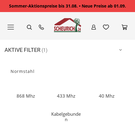
Sommer-Aktionspreise bis 31.08. • Neue Preise ab 01.09.
Zum
Inhalt
springen
AKTIVE FILTER
Normstahl
868 Mhz
433 Mhz
40 Mhz
Kabelgebunde
n