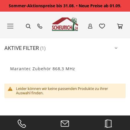
Sommer-Aktionspreise bis 31.08. • Neue Preise ab 01.09.
Zum
Inhalt
springen
AKTIVE FILTER
Marantec Zubehör 868,3 MHz
Leider können wir keine passenden Produkte zu ihrer
Auswahl finden.