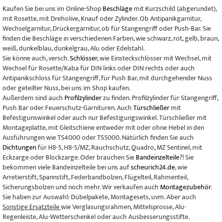
Kaufen Sie bei uns im Online-Shop
Beschläge
mit Kurzschild (abgerundet),
mit Rosette, mit Dreholive, Knauf oder Zylinder. Ob Antipanikgarnitur,
Wechselgarnitur, Drückergarnitur, ob für Stangengriff oder Push-Bar. Sie
finden die Beschläge in verschiedenen Farben, wie schwarz, rot, gelb, braun,
weiß, dunkelblau, dunkelgrau, Alu oder Edelstahl.
Sie könne auch, versch.
Schlösser
, wie Einsteckschlösser mit Wechsel, mit
Wechsel für Rosette/Kaba für DIN links oder DIN rechts oder auch
Antipanikschloss für Stangengriff, für Push Bar, mit durchgehender Nuss
oder geteilter Nuss, bei uns im Shop kaufen.
Außerdem sind auch
Profilzylinder
zu finden. Profilzylinder für Stangengriff,
Push Bar oder Feuerschutz-Garnituren. Auch
Türschließer
mit
Befestigunswinkel oder auch nur Befestigungswinkel. Türschließer mit
Montageplatte, mit Gleitschiene entweder mit oder ohne Hebel in den
Ausführungen wie TS4000 oder TS5000. Nätürlich finden Sie auch
Dichtungen
für H8-5, H8-5/MZ, Rauchschutz, Quadro, MZ Sentinel, mit
Eckzarge oder Blockzarge. Oder brauchen Sie
Bandeinzelteile
?! Sie
bekommen viele Bandeinzelteile bei uns auf
scheurich24.de
, wie
Arretierstift, Spannstift, Federbandbolzen, Flügelteil, Rahmenteil,
Sicherungsbolzen und noch mehr. Wir verkaufen auch
Montagezubehör
.
Sie haben zur Auswahl: Dübelpakete, Montagesets, uvm. Aber auch
Sonstige Ersatzteile
wie Verglasungsrahmen, Mittelsprosse, Alu-
Regenleiste, Alu-Wetterschenkel oder auch Ausbesserungsstifte.