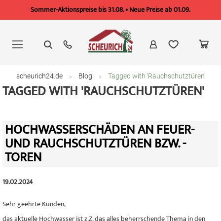
Sommer-Aktionspreise bis 31.08. • Neue Preise ab 01.09.
Zum
Inhalt
springen
scheurich24.de
Blog
Tagged with 'Rauchschutztüren'
TAGGED WITH 'RAUCHSCHUTZTÜREN'
HOCHWASSERSCHÄDEN AN FEUER-
UND RAUCHSCHUTZTÜREN BZW. -
TOREN
19.02.2024
Sehr geehrte Kunden,
das aktuelle Hochwasser ist z.Z. das alles beherrschende Thema in den