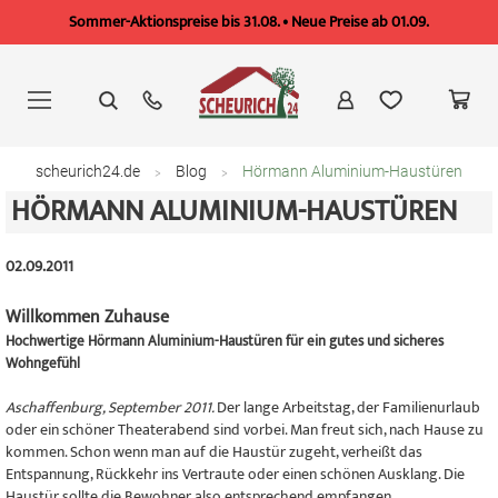
Sommer-Aktionspreise bis 31.08. • Neue Preise ab 01.09.
Zum
Inhalt
springen
scheurich24.de
Blog
Hörmann Aluminium-Haustüren
HÖRMANN ALUMINIUM-HAUSTÜREN
02.09.2011
Willkommen Zuhause
Hochwertige Hörmann Aluminium-Haustüren für ein gutes und sicheres
Wohngefühl
Aschaffenburg, September 2011.
Der lange Arbeitstag, der Familienurlaub
oder ein schöner Theaterabend sind vorbei. Man freut sich, nach Hause zu
kommen. Schon wenn man auf die Haustür zugeht, verheißt das
Entspannung, Rückkehr ins Vertraute oder einen schönen Ausklang. Die
Haustür sollte die Bewohner also entsprechend empfangen.