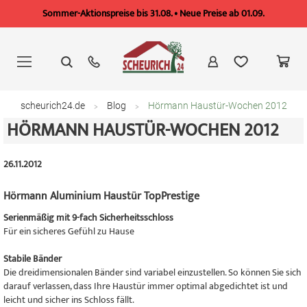
Sommer-Aktionspreise bis 31.08. • Neue Preise ab 01.09.
Zum
Inhalt
springen
scheurich24.de
Blog
Hörmann Haustür-Wochen 2012
HÖRMANN HAUSTÜR-WOCHEN 2012
26.11.2012
Hörmann Aluminium Haustür TopPrestige
Serienmäßig mit 9-fach Sicherheitsschloss
Für ein sicheres Gefühl zu Hause
Stabile Bänder
Die dreidimensionalen Bänder sind variabel einzustellen. So können Sie sich
darauf verlassen, dass Ihre Haustür immer optimal abgedichtet ist und
leicht und sicher ins Schloss fällt.