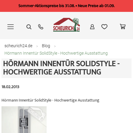
Sommer-Aktionspreise bis 31.08. • Neue Preise ab 01.09.
Zum
Inhalt
springen
scheurich24.de
Blog
Hörmann Innentür SolidStyle - Hochwertige Ausstattung
HÖRMANN INNENTÜR SOLIDSTYLE -
HOCHWERTIGE AUSSTATTUNG
18.02.2013
Hörmann Innentür SolidStyle - Hochwertige Ausstattung