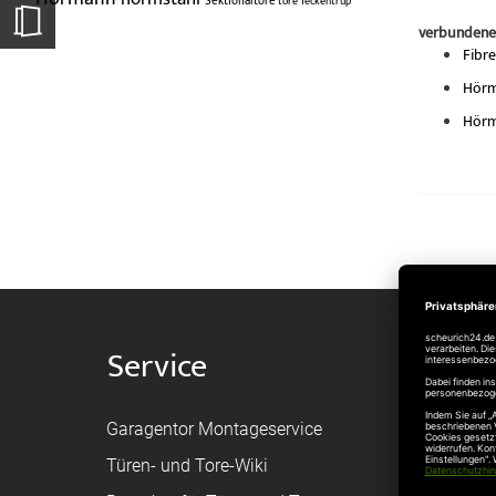
Sektionaltore
tore
Teckentrup
verbundene
Fibr
Hörm
Hörm
Service
Shop
Garagentor Montageservice
Versand
Türen- und Tore-Wiki
Zahlungsa