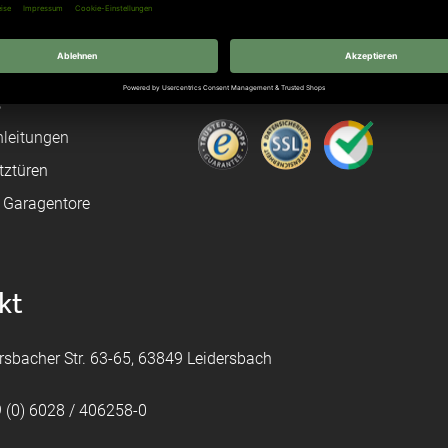
gang
Hersteller
n
Hörmann Türen
age
Hörmann Sektionaltor
ß
leitungen
tztüren
e Garagentore
kt
rsbacher Str. 63-65, 63849 Leidersbach
 (0) 6028 / 406258-0