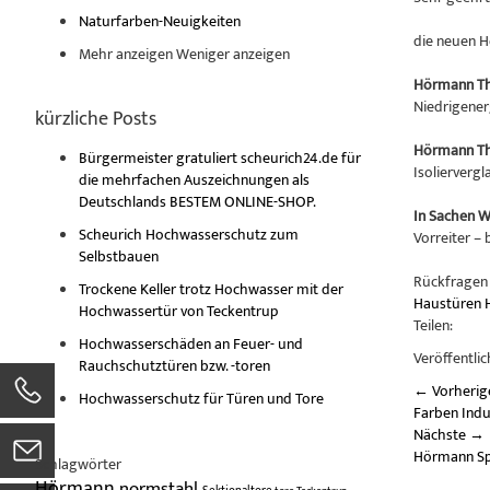
Naturfarben-Neuigkeiten
die neuen 
Mehr anzeigen
Weniger anzeigen
Hörmann Th
Niedrigene
kürzliche Posts
Hörmann T
Bürgermeister gratuliert scheurich24.de für
Isolierverg
die mehrfachen Auszeichnungen als
Deutschlands BESTEM ONLINE-SHOP.
In Sachen 
Scheurich Hochwasserschutz zum
Vorreiter –
Selbstbauen
Rückfragen
Trockene Keller trotz Hochwasser mit der
Haustüren
Hochwassertür von Teckentrup
Teilen:
Hochwasserschäden an Feuer- und
Veröffentlic
Rauchschutztüren bzw. -toren
←
Vorherig
Hochwasserschutz für Türen und Tore
Farben Indu
Nächste
→
Hörmann Sp
Schlagwörter
Hörmann
normstahl