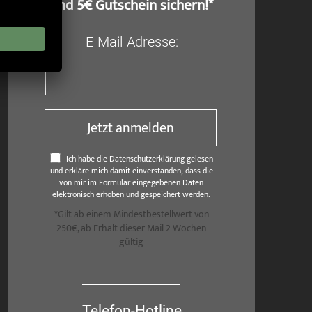
und 5€ Gutschein sichern!*
E-Mail-Adresse:
Jetzt anmelden
Ich habe die Datenschutzerklärung gelesen
und erkläre mich damit einverstanden, dass die
von mir im Formular eingegebenen Daten
elektronisch erhoben und gespeichert werden.
*Gilt ab einem Mindestbestellwert von
250€, ab Erhalt dieser Mail 2 Wochen
gültig
Telefon-Hotline