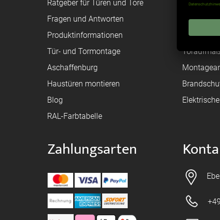
Ratgeber für Türen und Tore
Bestellvor
Fragen und Antworten
Registriere
Produktinformationen
Federanfr
Tür- und Tormontage
Toraufma
Aschaffenburg
Montagean
Haustüren montieren
Brandschu
Blog
Elektrisch
RAL-Farbtabelle
Zahlungsarten
Konta
Ebe
+49