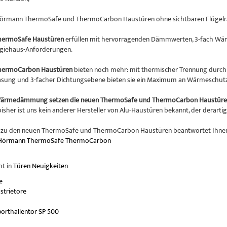
Hörmann ThermoSafe und ThermoCarbon Haustüren ohne sichtbaren Flügelr
ermoSafe Haustüren
erfüllen mit hervorragenden Dämmwerten, 3-fach Wärm
rgiehaus-Anforderungen.
hermoCarbon Haustüren
bieten noch mehr: mit thermischer Trennung durch 
lasung und 3-facher Dichtungsebene bieten sie ein Maximum an Wärmeschutz
Wärmedämmung setzen die neuen ThermoSafe und ThermoCarbon Haustüren
 bisher ist uns kein anderer Hersteller von Alu-Haustüren bekannt, der derar
 zu den neuen ThermoSafe und ThermoCarbon Haustüren beantwortet Ihne
Hörmann
ThermoSafe
ThermoCarbon
ht in
Türen Neuigkeiten
e
strietore
orthallentor SP 500