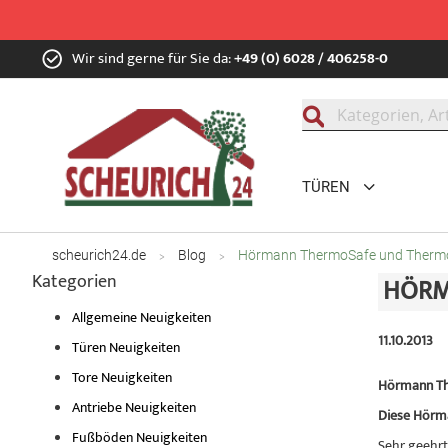
Zum
Wir sind gerne für Sie da:
+49 (0) 6028 / 406258-0
Inhalt
springen
Suche
TÜREN
scheurich24.de
Blog
Hörmann ThermoSafe und Therm
Kategorien
HÖRM
Allgemeine Neuigkeiten
11.10.2013
Türen Neuigkeiten
Tore Neuigkeiten
Hörmann Th
Antriebe Neuigkeiten
Diese Hörm
Fußböden Neuigkeiten
Sehr geehrt