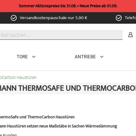
Sommer-Aktionspreise bis 31.08. • Neue Preise ab 01.09.
Versandkostenpauschale nur 5,90 €
Telef
TORE
ANTRIEBE
oCarbon Haustüren
ANN THERMOSAFE UND THERMOCARBO
ermoSafe und ThermoCarbon Haustüren
ann Haustüren setzen neue Maßstäbe in Sachen Wärmedämmung
e Kunden,