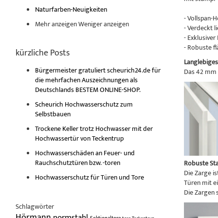
Naturfarben-Neuigkeiten
- Vollspan-
Mehr anzeigen
Weniger anzeigen
- Verdeckt 
- Exklusive
- Robuste f
kürzliche Posts
Langlebiges
Bürgermeister gratuliert scheurich24.de für
Das 42 mm d
die mehrfachen Auszeichnungen als
Deutschlands BESTEM ONLINE-SHOP.
Scheurich Hochwasserschutz zum
Selbstbauen
Trockene Keller trotz Hochwasser mit der
Hochwassertür von Teckentrup
Hochwasserschäden an Feuer- und
Rauchschutztüren bzw. -toren
Robuste St
Die Zarge i
Hochwasserschutz für Türen und Tore
Türen mit e
Die Zargen 
Schlagwörter
Hörmann
normstahl