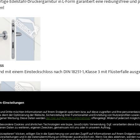
tige Edelstahl-Drückergarnitur in L-Form garantiert eine reibungsfreie und 
n!
ss
nd mit einem Einsteckschloss nach DIN 18251-1, Klasse 3 mit Flüsterfalle ausg
iges Schließblech
blech besteht aus hochwertigem Edelstahl und ist perfekt in die Zarge integri