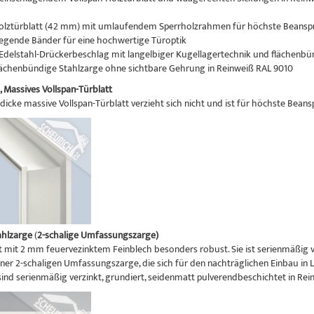
Holztürblatt (42 mm) mit umlaufendem Sperrholzrahmen für höchste Beans
liegende Bänder für eine hochwertige Türoptik
r Edelstahl-Drückerbeschlag mit langelbiger Kugellagertechnik und flächenb
lächenbündige Stahlzarge ohne sichtbare Gehrung in Reinweiß RAL 9010
,
Massives Vollspan-Türblatt
icke massive Vollspan-Türblatt verzieht sich nicht und ist für höchste Beans
ahlzarge
(
2-schalige Umfassungszarge)
st mit 2 mm feuervezinktem Feinblech besonders robust. Sie ist serienmäßig v
iner 2-schaligen Umfassungszarge, die sich für den nachträglichen Einbau in
sind serienmäßig verzinkt, grundiert, seidenmatt pulverendbeschichtet in Rei