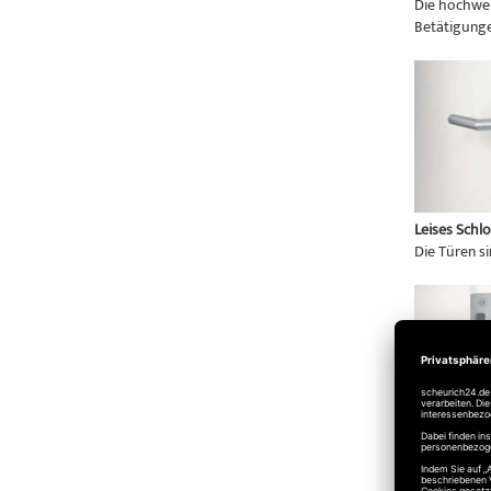
Die hochwer
Betätigunge
Leises Schlo
Die Türen si
Flächenbünd
Das Schließ