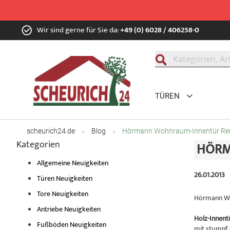
Zum
Wir sind gerne für Sie da:
+49 (0) 6028 / 406258-0
Inhalt
springen
Suche
TÜREN
scheurich24.de
Blog
Hörmann Wohnraum-Innentür Reno
Kategorien
HÖRM
Allgemeine Neuigkeiten
26.01.2013
Türen Neuigkeiten
Tore Neuigkeiten
Hörmann Wo
Antriebe Neuigkeiten
Holz-Innent
Fußböden Neuigkeiten
mit stumpf 