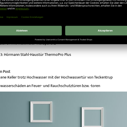
en Hörmann Markenqualität.
n Sie hier für die Hörmann RenoStyle
ht in
Türen Neuigkeiten
e
türen mit maximaler Transparenz
13: Hörmann Stahl-Haustür ThermoPro Plus
n Post
kene Keller trotz Hochwasser mit der Hochwassertür von Teckentrup
wasserschäden an Feuer- und Rauchschutztüren bzw. -toren