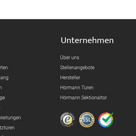
Unternehmen
Über uns
rten
Stellenangebote
gang
Hersteller
n
Hörmann Türen
age
Hörmann Sektionaltor
ß
leitungen
tztüren