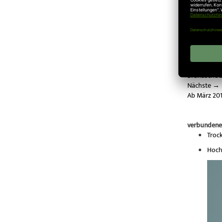
hochwertig
Bitte klicke
Teilen:
Veröffentlic
←
Vorherig
Brandschutz
Nächste
→
Ab März 20
verbundene
Troc
Hoch