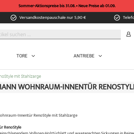
Sommer-Aktionspreise bis 31.08. • Neue Preise ab 01.09.
Versandkostenpauschale nur 5,90 €
Telef
TORE
ANTRIEBE
Style mit Stahlzarge
ANN WOHNRAUM-INNENTÜR RENOSTYLE
hnraum-Innentür RenoStyle mit Stahlzarge
ür RenoStyle
einschlagendem Vollspan-Holztürblatt und waagerechten Sickungen in Rei