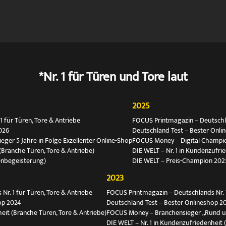
*Nr. 1 für Türen und Tore laut
2025
 für Türen, Tore & Antriebe
FOCUS Printmagazin – Deutschlan
026
Deutschland Test – Bester Onli
ger 5 Jahre in Folge Exzellenter Online-Shop
FOCUS Money – Digital Champio
(Branche Türen, Tore & Antriebe)
DIE WELT – Nr. 1 in Kundenzufri
enbegeisterung)
DIE WELT – Preis-Champion 202
2023
r. 1 für Türen, Tore & Antriebe
FOCUS Printmagazin – Deutschlands Nr. 1
op 2024
Deutschland Test – Bester Onlineshop 2
eit (Branche Türen, Tore & Antriebe)
FOCUS Money – Branchensieger „Rund 
DIE WELT – Nr. 1 in Kundenzufriedenheit 