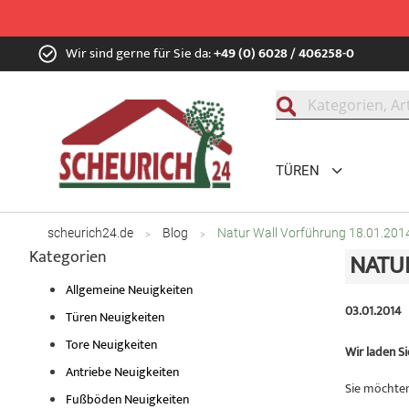
Zum
Wir sind gerne für Sie da:
+49 (0) 6028 / 406258-0
Inhalt
springen
Suche
TÜREN
scheurich24.de
Blog
Natur Wall Vorführung 18.01.201
Kategorien
NATUR
Allgemeine Neuigkeiten
03.01.2014
Türen Neuigkeiten
Tore Neuigkeiten
Wir laden S
Antriebe Neuigkeiten
Sie möchten 
Fußböden Neuigkeiten