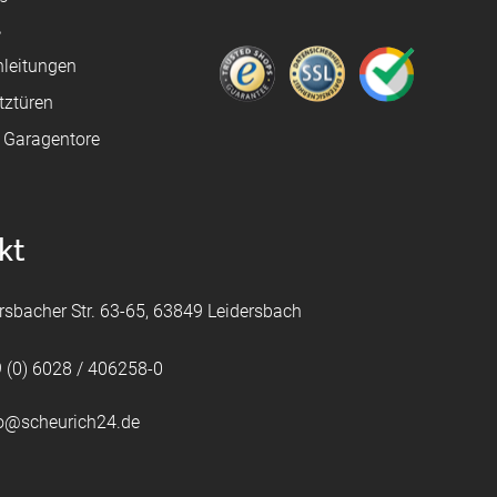
ß
leitungen
tztüren
e Garagentore
kt
rsbacher Str. 63-65, 63849 Leidersbach
 (0) 6028 / 406258-0
fo@scheurich24.de