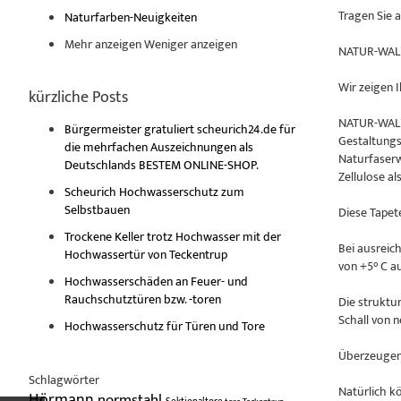
Tragen Sie 
Naturfarben-Neuigkeiten
Mehr anzeigen
Weniger anzeigen
NATUR-WALL
Wir zeigen 
kürzliche Posts
NATUR-WALL i
Bürgermeister gratuliert scheurich24.de für
Gestaltungs
die mehrfachen Auszeichnungen als
Naturfaserw
Deutschlands BESTEM ONLINE-SHOP.
Zellulose al
Scheurich Hochwasserschutz zum
Selbstbauen
Diese Tapet
Trockene Keller trotz Hochwasser mit der
Bei ausreic
Hochwassertür von Teckentrup
von +5° C au
Hochwasserschäden an Feuer- und
Rauchschutztüren bzw. -toren
Die struktu
Schall von 
Hochwasserschutz für Türen und Tore
Überzeugen 
Schlagwörter
Natürlich k
Hörmann
normstahl