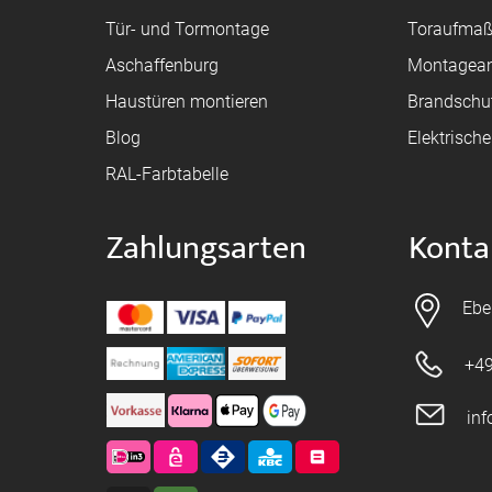
Tür- und Tormontage
Toraufma
Aschaffenburg
Montagean
Haustüren montieren
Brandschu
Blog
Elektrisch
RAL-Farbtabelle
Zahlungsarten
Konta
Ebe
+49
in