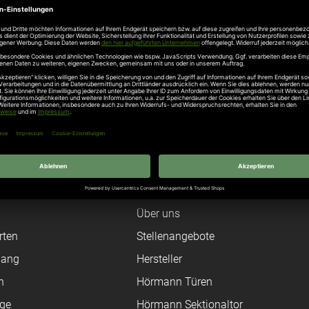
urich Hochwasserschutz zum Selbstbauen
ermeister gratuliert scheurich24.de für die mehrfachen Auszeichnungen al
Unternehmen
Über uns
rten
Stellenangebote
gang
Hersteller
n
Hörmann Türen
age
Hörmann Sektionaltor