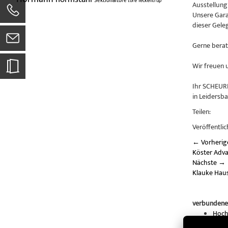
Sektionaltore
tore
Teckentrup
Ausstellung
Unsere Gara
dieser Geleg
Gerne berat
Wir freuen 
Ihr SCHEUR
in Leidersb
Teilen:
Veröffentlic
←
Vorherig
Köster Adv
Nächste
→
Klauke Haus
verbundene
Hoch