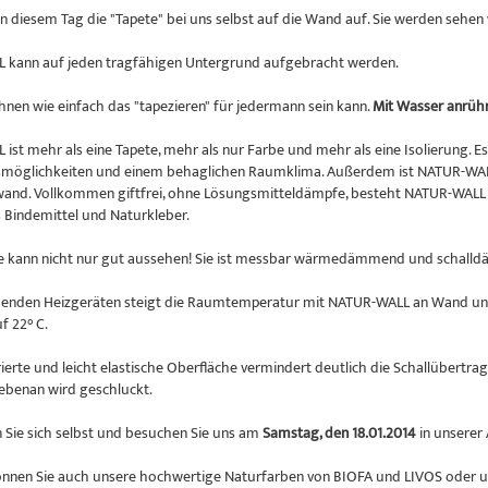
an diesem Tag die "Tapete" bei uns selbst auf die Wand auf. Sie werden sehen 
 kann auf jeden tragfähigen Untergrund aufgebracht werden.
Ihnen wie einfach das "tapezieren" für jedermann sein kann.
Mit Wasser anrühre
st mehr als eine Tapete, mehr als nur Farbe und mehr als eine Isolierung. Es 
möglichkeiten und einem behaglichen Raumklima. Außerdem ist NATUR-WALL
and. Vollkommen giftfrei, ohne Lösungsmitteldämpfe, besteht NATUR-WALL n
s Bindemittel und Naturkleber.
e kann nicht nur gut aussehen! Sie ist messbar wärmedämmend und schall
henden Heizgeräten steigt die Raumtemperatur mit NATUR-WALL an Wand und 
f 22° C.
rierte und leicht elastische Oberfläche vermindert deutlich die Schallübert
nebenan wird geschluckt.
Sie sich selbst und besuchen Sie uns am
Samstag, den 18.01.2014
in unserer 
önnen Sie auch unsere hochwertige Naturfarben von BIOFA und LIVOS oder u