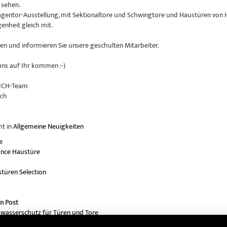
 sehen.
gentor-Ausstellung, mit Sektionaltore und Schwingtore und Haustüren von 
enheit gleich mit.
en und informieren Sie unsere geschulten Mitarbeiter.
uns auf Ihr kommen :-)
ICH-Team
ach
ht in
Allgemeine Neuigkeiten
e
ance Haustüre
türen Selection
n Post
wasserschutz für Türen und Tore