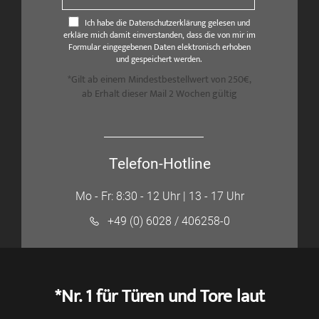
Ich habe die Datenschutzerklärung gelesen und
erkläre mich damit einverstanden, dass die von mir im
Formular eingegebenen Daten elektronisch erhoben
und gespeichert werden.
*Gilt ab einem Mindestbestellwert von 250€,
ab Erhalt dieser Mail 2 Wochen gültig
Telefon-Hotline
Mo - Fr: 8:30 - 12 Uhr | 13 - 17 Uhr
+49 (0) 6028 / 406258-0
*Nr. 1 für Türen und Tore laut