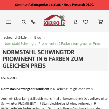
Sommer-Aktionspreise bis 31.08. • Neue Preise ab 01.09.
Zum
Inhalt
springen
scheurich24.de
Blog
Normstahl Schwingtor Prominent in 6 Farben zum gleichen Preis
NORMSTAHL SCHWINGTOR
PROMINENT IN 6 FARBEN ZUM
GLEICHEN PREIS
05.02.2013
Normstahl Schwingtor Prominent
in 6 Farben zum gleichen Preis
Auch ein Klassiker gefällt sich manchmal unkonventionell: Das vollverzinkte
Schwingtor PROMINENT mit Stahlblechbelag ist ohne Aufpreis in
6
verschiedenen Farben
erhältlich. Ganz nach Ihrem Geschmack und den