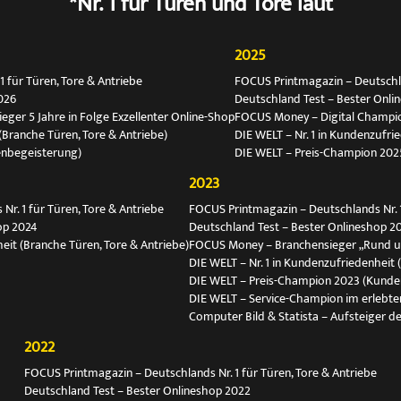
*Nr. 1 für Türen und Tore laut
2025
 für Türen, Tore & Antriebe
FOCUS Printmagazin – Deutschlan
026
Deutschland Test – Bester Onli
ger 5 Jahre in Folge Exzellenter Online-Shop
FOCUS Money – Digital Champio
(Branche Türen, Tore & Antriebe)
DIE WELT – Nr. 1 in Kundenzufri
enbegeisterung)
DIE WELT – Preis-Champion 202
2023
r. 1 für Türen, Tore & Antriebe
FOCUS Printmagazin – Deutschlands Nr. 1
op 2024
Deutschland Test – Bester Onlineshop 2
eit (Branche Türen, Tore & Antriebe)
FOCUS Money – Branchensieger „Rund 
DIE WELT – Nr. 1 in Kundenzufriedenheit 
DIE WELT – Preis-Champion 2023 (Kunde
DIE WELT – Service-Champion im erlebte
Computer Bild & Statista – Aufsteiger de
2022
FOCUS Printmagazin – Deutschlands Nr. 1 für Türen, Tore & Antriebe
Deutschland Test – Bester Onlineshop 2022