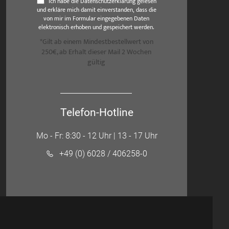
Ich habe die Datenschutzerklärung gelesen
und erkläre mich damit einverstanden, dass die
von mir im Formular eingegebenen Daten
elektronisch erhoben und gespeichert werden.
*Gilt ab einem Mindestbestellwert von
250€, ab Erhalt dieser Mail 2 Wochen
gültig
Telefon-Hotline
Mo - Fr: 8:30 - 12 Uhr | 13 - 17 Uhr
+49 (0) 6028 / 406258-0