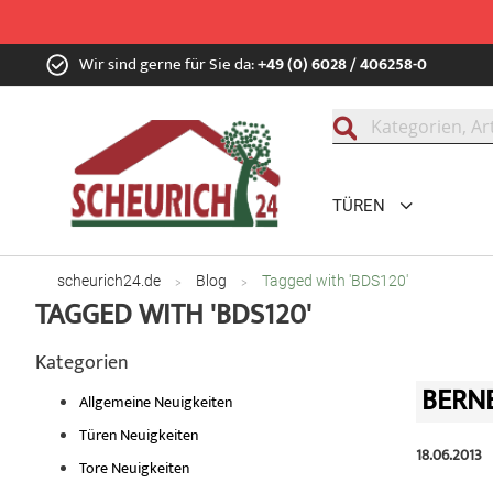
Zum
Wir sind gerne für Sie da:
+49 (0) 6028 / 406258-0
Inhalt
springen
Suche
TÜREN
scheurich24.de
Blog
Tagged with 'BDS120'
TAGGED WITH 'BDS120'
Kategorien
BERN
Allgemeine Neuigkeiten
Türen Neuigkeiten
18.06.2013
Tore Neuigkeiten