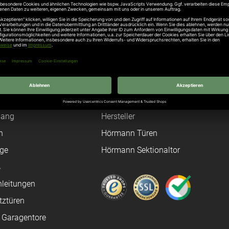
Unternehmen
Über uns
rten
Stellenangebote
gang
Hersteller
n
Hörmann Türen
age
Hörmann Sektionaltor
ß
leitungen
tztüren
e Garagentore