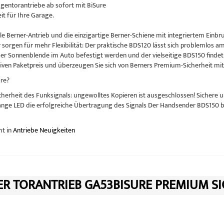
gentorantriebe ab sofort mit BiSure
it für Ihre Garage.
lle Berner-Antrieb und die einzigartige Berner-Schiene mit integriertem Einbr
sorgen für mehr Flexibilität: Der praktische BDS120 lässt sich problemlos a
der Sonnenblende im Auto befestigt werden und der vielseitige BDS150 findet 
iven Paketpreis und überzeugen Sie sich von Berners Premium-Sicherheit mi
ure?
cherheit des Funksignals: ungewolltes Kopieren ist ausgeschlossen! Sichere 
ange LED die erfolgreiche Übertragung des Signals Der Handsender BDS150 b
ht in
Antriebe Neuigkeiten
R TORANTRIEB GA53BISURE PREMIUM SI