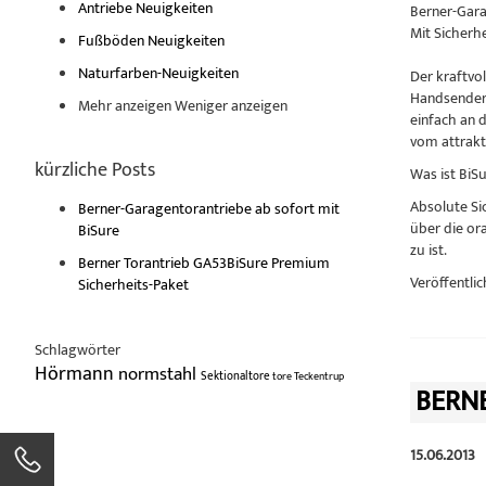
Antriebe Neuigkeiten
Berner-Gara
Mit Sicherhe
Fußböden Neuigkeiten
Naturfarben-Neuigkeiten
Der kraftvo
Handsender 
Mehr anzeigen
Weniger anzeigen
einfach an 
vom attrakt
kürzliche Posts
Was ist BiS
Absolute Si
Berner-Garagentorantriebe ab sofort mit
über die or
BiSure
zu ist.
Berner Torantrieb GA53BiSure Premium
Veröffentlic
Sicherheits-Paket
Schlagwörter
Hörmann
normstahl
Sektionaltore
tore
Teckentrup
BERNE
15.06.2013