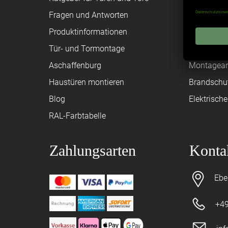
Fragen und Antworten
Registriere
Produktinformationen
Federanfr
Tür- und Tormontage
Toraufma
Aschaffenburg
Montagean
Haustüren montieren
Brandschu
Blog
Elektrisch
RAL-Farbtabelle
Zahlungsarten
Konta
Ebe
+49