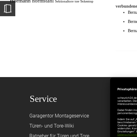
Hörmann
normstahl
Sektionaltore
tore
Teckentrup
verbundene
Bern
Berne
Bern
Service
Shop
Garagentor Montageservice
Versand
Türen- und Tore-Wiki
Zahlungsa
Ratgeber für Türen und Tore
Bestellvor