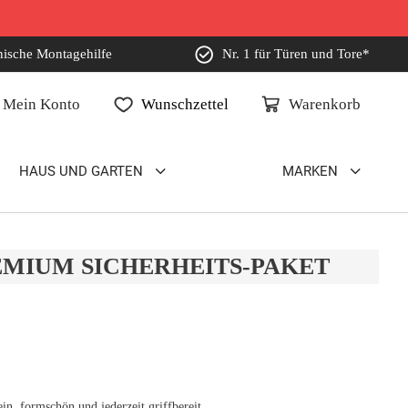
nische Montagehilfe
Nr. 1 für Türen und Tore*
Mein Konto
Wunschzettel
Warenkorb
HAUS UND GARTEN
MARKEN
EMIUM SICHERHEITS-PAKET
n, formschön und jederzeit griffbereit.