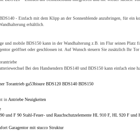
BDS140 - Einfach mit dem Klipp an der Sonnenblende anzubringen, für ein ko
Wandhalterung erhältlich.
ige und mobile BDS150 kann in der Wandhalterung z.B. im Flur seinen Platz fi
entor geöffnet oder geschlossen ist. Auf Wunsch steuern Sie zusätzlich Ihr To
antriebe
atteriewechsel Bei den Handsendern BDS140 und BDS150 kann einfach eine ha
.
ner
Torantrieb
ga53bisure
BDS120
BDS140
BDS150
ht in
Antriebe Neuigkeiten
e
0 und F 90 Stahl-Feuer- und Rauchschutzelemente HL 910 F, HL 920 F und 
ort Garagentor mit stucco Struktur