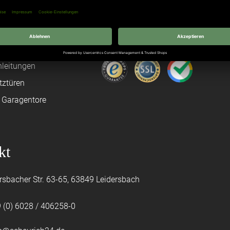
n
Hörmann Türen
age
Hörmann Sektionaltor
ß
leitungen
tztüren
e Garagentore
kt
rsbacher Str. 63-65, 63849 Leidersbach
 (0) 6028 / 406258-0