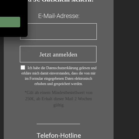
E-Mail-Adresse:
Jetzt anmelden
Ich habe die Datenschutzerklärung gelesen und
erkläre mich damit einverstanden, dass die von mir
im Formular eingegebenen Daten elektronisch
erhoben und gespeichert werden.
*Gilt ab einem Mindestbestellwert von
250€, ab Erhalt dieser Mail 2 Wochen
gültig
Telefon-Hotline