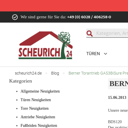
Zum
+49 (0) 6028 / 406258-0
Wir sind gerne für Sie da:
Inhalt
springen
Suche
TÜREN
scheurich24.de
Blog
Berner Torantrieb GA53BiSure Pr
Kategorien
BERN
Allgemeine Neuigkeiten
15.06.2013
Türen Neuigkeiten
Tore Neuigkeiten
Unsere neue
Antriebe Neuigkeiten
BDS120
Fußböden Neuigkeiten
Der praktisc