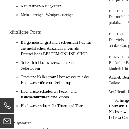
Naturfarben-Neuigkeiten
BDS140
Mehr anzeigen
Weniger anzeigen
Der mobile 
praktischer 
kürzliche Posts
BDS150
Der vielseit
Bürgermeister gratuliert scheurich24.de für
ob das Garag
die mehrfachen Auszeichnungen als
Deutschlands BESTEM ONLINE-SHOP.
BERNER Tor
Scheurich Hochwasserschutz zum
Einfacher B
Selbstbauen
kinderleicht
Trockene Keller trotz Hochwasser mit der
Antrieb
Ber
Hochwassertür von Teckentrup
Teilen:
Hochwasserschäden an Feuer- und
Veröffentlic
Rauchschutztüren bzw. -toren
←
Vorherig
Hochwasserschutz für Türen und Tore
Hörmann T 9
Nächste
→
BeluGa Comf
Schlagwörter