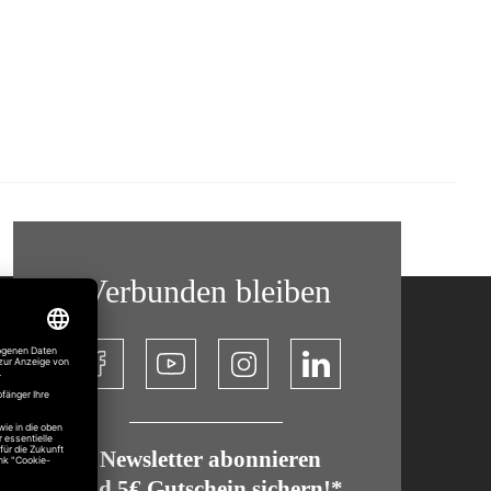
Verbunden bleiben
​ Newsletter abonnieren
und 5€ Gutschein sichern!*