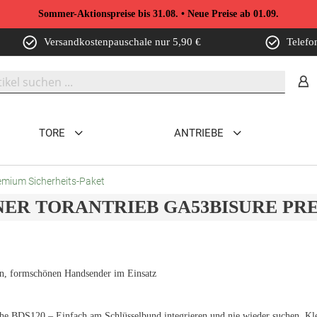
Sommer-Aktionspreise bis 31.08. • Neue Preise ab 01.09.
Versandkostenpauschale nur 5,90 €
Telefo
TORE
ANTRIEBE
emium Sicherheits-Paket
ER TORANTRIEB GA53BISURE PR
n, formschönen Handsender im Einsatz
he BDS120 – Einfach am Schlüsselbund integrieren und nie wieder suchen. Klei