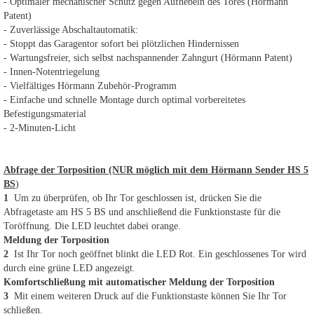
- Optimaler mechanischer Schutz gegen Aufhebeln des Tores (Hörmann
Patent)
- Zuverlässige Abschaltautomatik:
- Stoppt das Garagentor sofort bei plötzlichen Hindernissen
- Wartungsfreier, sich selbst nachspannender Zahngurt (Hörmann Patent)
- Innen-Notentriegelung
- Vielfältiges Hörmann Zubehör-Programm
- Einfache und schnelle Montage durch optimal vorbereitetes
Befestigungsmaterial
- 2-Minuten-Licht
Abfrage der Torposition (NUR möglich mit dem Hörmann Sender HS 5
BS
)
1
Um zu überprüfen, ob Ihr Tor geschlossen ist, drücken Sie die
Abfragetaste am HS 5 BS und anschließend die Funktionstaste für die
Toröffnung. Die LED leuchtet dabei orange.
Meldung der Torposition
2
Ist Ihr Tor noch geöffnet blinkt die LED Rot. Ein geschlossenes Tor wird
durch eine grüne LED angezeigt.
Komfortschließung mit automatischer Meldung der Torposition
3
Mit einem weiteren Druck auf die Funktionstaste können Sie Ihr Tor
schließen.