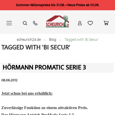
Sommer-Aktionspreise bis 31.08. • Neue Preise ab 01.09.
Zum
Inhalt
springen
scheurich24.de
Blog
Tagged with 'Bi Secur'
TAGGED WITH 'BI SECUR'
HÖRMANN PROMATIC SERIE 3
08.06.2012
Jetzt schon bei uns erhältlich:
Zuverlässige Funktion zu einem attraktiven Preis.
Der Hörmann Antrieb ProMatic Serie 3 !!