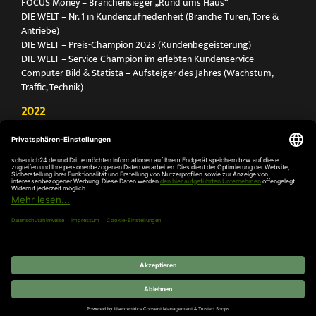
FOCUS Money – Branchensieger „Rund ums Haus“
DIE WELT – Nr. 1 in Kundenzufriedenheit (Branche Türen, Tore &
Antriebe)
DIE WELT – Preis-Champion 2023 (Kundenbegeisterung)
DIE WELT – Service-Champion im erlebten Kundenservice
Computer Bild & Statista – Aufsteiger des Jahres (Wachstum,
Traffic, Technik)
2022
FOCUS Printmagazin – Deutschlands Nr. 1 für Türen, Tore &
Antriebe
Deutschland Test – Bester Onlineshop 2022
FOCUS Money – Branchensieger „Rund ums Haus“
DIE WELT – Service-Champion im erlebten Kundenservice
DIE WELT – Branchengewinner Gold-Rang (Türen, Tore & Antriebe)
AGB
Impressum
Widerruf
Datenschutz
Cookie-
Einstellungen
© 2026 SCHEURICH GmbH