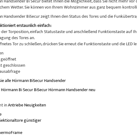
 Handsender Bi Secur bietet Ihnen die Möglichkeit, dass Sie nicht mehr vor
lchem Wetter. Sie können von Ihrem Wohnzimmer aus ganz bequem kontrollie
 Handsender BiSecur zeigt Ihnen den Status des Tores und die Funkübertra
tioniert erstaunlich einfach:
 der Torposition, einfach Statustaste und anschließend Funktionstaste auf 
gung des Tores an.
netes Tor zu schließen, drücken Sie erneut die Funktionstaste und die LED le
en
t geöffnet
st geschlossen
tausabfrage
 Sie alle Hörmann BiSecur Handsender
r
Hörmann
Bi Secur
BiSecur
Hörmann Handsender
neu
ht in
Antriebe Neuigkeiten
e
ektionaltore günstiger
hermoFrame