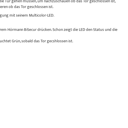
 die Tür gehen müssen, um nachzuschauen ob das Tor geschlossen ist,
ren ob das Tor geschlossen ist.
gung mit seinem Multicolor-LED.
Ihrem Hörmann BiSecur drücken. Schon zeigt die LED den Status und die
uchtet Grün, sobald das Tor gecshlossen ist.