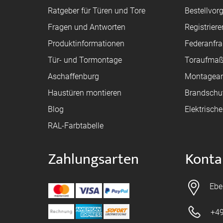
Ratgeber für Türen und Tore
Bestellvor
Fragen und Antworten
Registriere
Produktinformationen
Federanfr
Tür- und Tormontage
Toraufma
Aschaffenburg
Montagean
Haustüren montieren
Brandschu
Blog
Elektrisch
RAL-Farbtabelle
Zahlungsarten
Konta
Ebe
+49