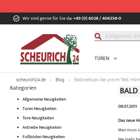
Zum
Wir sind gerne für Sie da:
+49 (0) 6028 / 406258-0
Inhalt
springen
Suche
TÜREN
scheurich24.de
Blog
Bald exklusiv bei uns im Test: H
Kategorien
BALD 
Allgemeine Neuigkeiten
09.07.2011
Türen Neuigkeiten
Tore Neuigkeiten
Das neue Hö
Antriebe Neuigkeiten
Man muss sc
Fußböden Neuigkeiten
Nie mehr be