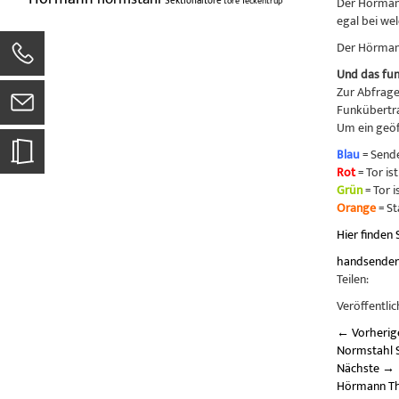
Der Hörmann
Sektionaltore
tore
Teckentrup
egal bei we
Der Hörmann
Und das funk
Zur Abfrage
Funkübertra
Um ein geöff
Blau
= Send
Rot
= Tor is
Grün
= Tor i
Orange
= S
Hier finden
handsende
Teilen:
Veröffentlic
←
Vorherig
Normstahl S
Nächste
→
Hörmann T