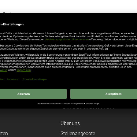
n Post
s Hörmann Funksystem BiSecur, neue Handsender
ann ProMatic Serie 3
ann Handsender in vielen Farben und attraktive Dekoren
Unternehmen
Über uns
rten
Stellenangebote