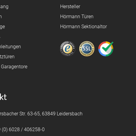
gang
Hersteller
n
Hörmann Türen
age
Hörmann Sektionaltor
ß
leitungen
tztüren
e Garagentore
kt
rsbacher Str. 63-65, 63849 Leidersbach
 (0) 6028 / 406258-0