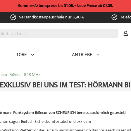
Sommer-Aktionspreise bis 31.08. • Neue Preise ab 01.09.
Versandkostenpauschale nur 5,90 €
Telef
TORE
ANTRIEBE
örmann BiSecur 868 MHz
EXKLUSIV BEI UNS IM TEST: HÖRMANN B
rmann Funksystem BiSecur von SCHEURICH bereits ausführlich getestet!
hon sagen: Einfach Sicher, komfortabel und exklusiv:
i Wind und Wetter vor die Tür, um nachzuschauen ob das Tor geschlossen ist