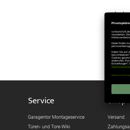
verbundene
Neue
Hörm
Hörm
Service
Shop
Garagentor Montageservice
Versand
Türen- und Tore-Wiki
Zahlungsa