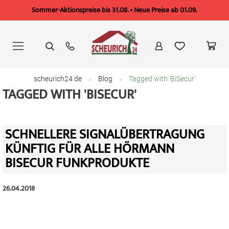
Sommer-Aktionspreise bis 31.08. • Neue Preise ab 01.09.
Zum
Inhalt
springen
scheurich24.de
Blog
Tagged with 'BiSecur'
TAGGED WITH 'BISECUR'
SCHNELLERE SIGNALÜBERTRAGUNG
KÜNFTIG FÜR ALLE HÖRMANN
BISECUR FUNKPRODUKTE
26.04.2018