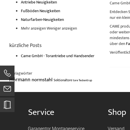
Antriebe Neuigkeiten
Came GmbH 
Fußböden Neuigkeiten
Entdecken S
nur ein klei
Naturfarben-Neuigkeiten
CAME produz
Mehr anzeigen
Weniger anzeigen
oder weiter
mindestens 
über den
Fa
kürzliche Posts
Veröffentlic
Came GmbH - Torantriebe und Handsender
Schlagwörter
Hörmann
normstahl
Sektionaltore
tore
Teckentrup
Service
Shop
Garagentor Montageservice
Versand