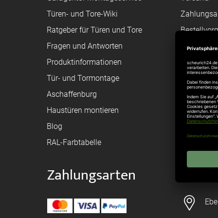
Türen- und Tore-Wiki
Zahlungsa
Ratgeber für Türen und Tore
Bestellvor
Fragen und Antworten
Registriere
Produktinformationen
Federanfr
Tür- und Tormontage
Toraufma
Aschaffenburg
Montagean
Haustüren montieren
Brandschu
Blog
Elektrisch
RAL-Farbtabelle
Zahlungsarten
Konta
Ebe