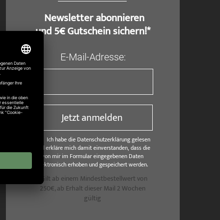
​ Newsletter abonnieren
und 5€ Gutschein sichern!*
E-Mail-Adresse:
Jetzt anmelden
Ich habe die Datenschutzerklärung gelesen
und erkläre mich damit einverstanden, dass die
von mir im Formular eingegebenen Daten
elektronisch erhoben und gespeichert werden.
*Gilt ab einem Mindestbestellwert von
250€, ab Erhalt dieser Mail 2 Wochen
gültig