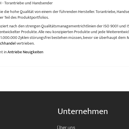
- Torantriebe und Handsender
ie die hohe Qualität von einem der führenden Hersteller. Torantriebe, Handse
ner Teil des Produktportfolios.
iert nach den strengen Qualitätsmanagementrichtlinien der ISO 9001 und I
entwickelter Produkte. Alle neu konzipierten Produkte und jede Weiterentwic
1.000.000 Zyklen störungsfrei bestehen müssen, bevor sie überhaupt dem M
chhandel
vertrieben.
ht in
Antriebe Neuigkeiten
Unternehmen
Über uns