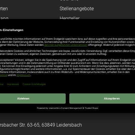
rten
Stellenangebote
gang
Hersteller
n
Hörmann Türen
age
Hörmann Sektionaltor
ß
leitungen
tztüren
e Garagentore
kt
rsbacher Str. 63-65, 63849 Leidersbach