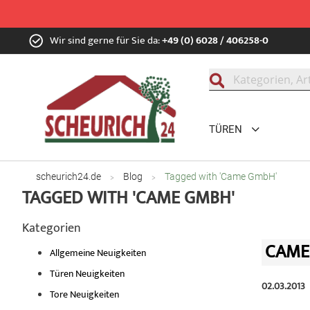
Zum
Wir sind gerne für Sie da:
+49 (0) 6028 / 406258-0
Inhalt
springen
Suche
TÜREN
scheurich24.de
Blog
Tagged with 'Came GmbH'
TAGGED WITH 'CAME GMBH'
Kategorien
CAME
Allgemeine Neuigkeiten
Türen Neuigkeiten
02.03.2013
Tore Neuigkeiten