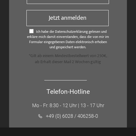
Jetzt anmelden
Ich habe die Datenschutzerklärung gelesen und
erkläre mich damit einverstanden, dass die von mir im
Formular eingegebenen Daten elektronisch erhoben
und gespeichert werden.
*Gilt ab einem Mindestbestellwert von 250€,
ab Erhalt dieser Mail 2 Wochen gültig
Telefon-Hotline
Mo - Fr: 8:30 - 12 Uhr | 13 - 17 Uhr
+49 (0) 6028 / 406258-0