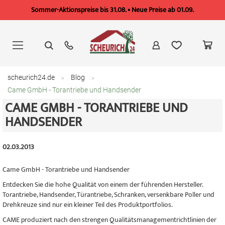
Sommer-Aktionspreise bis 31.08. • Neue Preise ab 01.09.
Zum
Inhalt
springen
scheurich24.de
Blog
Came GmbH - Torantriebe und Handsender
CAME GMBH - TORANTRIEBE UND
HANDSENDER
02.03.2013
Came GmbH - Torantriebe und Handsender
Entdecken Sie die hohe Qualität von einem der führenden Hersteller.
Torantriebe, Handsender, Türantriebe, Schranken, versenkbare Poller und
Drehkreuze sind nur ein kleiner Teil des Produktportfolios.
CAME produziert nach den strengen Qualitätsmanagementrichtlinien der