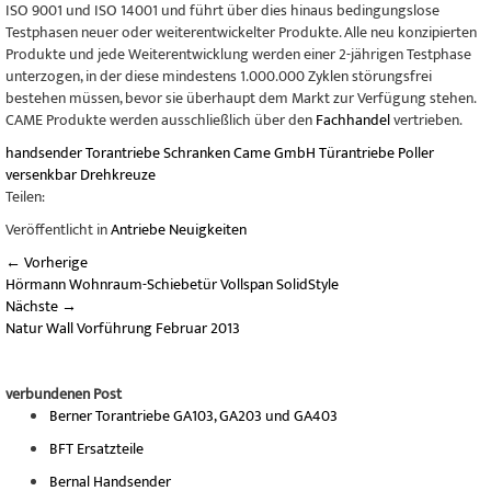
ISO 9001 und ISO 14001 und führt über dies hinaus bedingungslose
Testphasen neuer oder weiterentwickelter Produkte. Alle neu konzipierten
Produkte und jede Weiterentwicklung werden einer 2-jährigen Testphase
unterzogen, in der diese mindestens 1.000.000 Zyklen störungsfrei
bestehen müssen, bevor sie überhaupt dem Markt zur Verfügung stehen.
CAME Produkte werden ausschließlich über den
Fachhandel
vertrieben.
handsender
Torantriebe
Schranken
Came GmbH
Türantriebe
Poller
versenkbar
Drehkreuze
Teilen:
Veröffentlicht in
Antriebe Neuigkeiten
←
Vorherige
Hörmann Wohnraum-Schiebetür Vollspan SolidStyle
Nächste
→
Natur Wall Vorführung Februar 2013
verbundenen Post
Berner Torantriebe GA103, GA203 und GA403
BFT Ersatzteile
Bernal Handsender