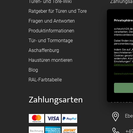
Türen- und Tore-Wiki
Zahlungsa
Ratgeber für Türen und Tore
Bestellvor
Fragen und Antworten
Registriere
Produktinformationen
Federanfr
Tür- und Tormontage
Toraufma
Aschaffenburg
Montagean
Haustüren montieren
Brandschu
Blog
Elektrisch
RAL-Farbtabelle
Zahlungsarten
Konta
Ebe
+49