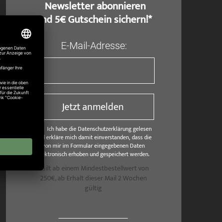
​ Newsletter abonnieren
und 5€ Gutschein sichern!*
E-Mail-Adresse:
Jetzt anmelden
Ich habe die Datenschutzerklärung gelesen
und erkläre mich damit einverstanden, dass die
von mir im Formular eingegebenen Daten
elektronisch erhoben und gespeichert werden.
*Gilt ab einem Mindestbestellwert von
250€, ab Erhalt dieser Mail 2 Wochen
gültig