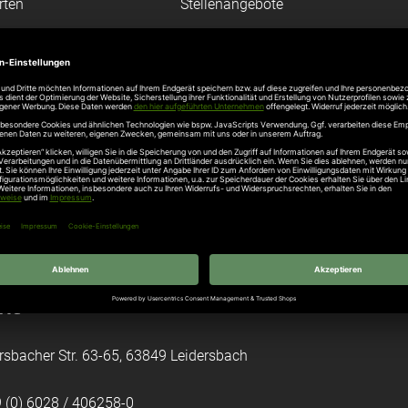
rten
Stellenangebote
gang
Hersteller
n
Hörmann Türen
age
Hörmann Sektionaltor
ß
leitungen
tztüren
e Garagentore
kt
rsbacher Str. 63-65, 63849 Leidersbach
 (0) 6028 / 406258-0