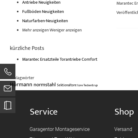
Antriebe Neuigkeiten
Marantec Er
Fußböden Neuigkeiten
Veröffentlic
Naturfarben-Neuigkeiten
Mehr anzeigen
Weniger anzeigen
kürzliche Posts
Marantec Ersatzteile Torantriebe Comfort
Schlagwörter
Hörmann
normstahl
Sektionaltore
tore
Teckentrup
Service
Shop
Garagentor Montageservice
Versand