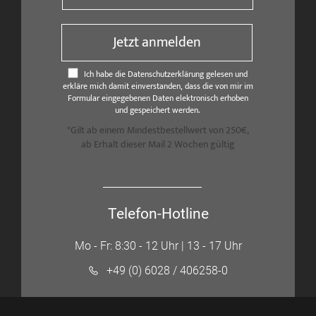
Jetzt anmelden
Ich habe die Datenschutzerklärung gelesen und
erkläre mich damit einverstanden, dass die von mir im
Formular eingegebenen Daten elektronisch erhoben
und gespeichert werden.
*Gilt ab einem Mindestbestellwert von 250€,
ab Erhalt dieser Mail 2 Wochen gültig
Telefon-Hotline
Mo - Fr: 8:30 - 12 Uhr | 13 - 17 Uhr
+49 (0) 6028 / 406258-0