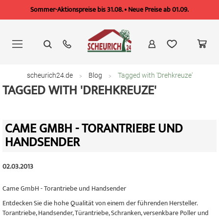
Sommer-Aktionspreise bis 31.08. • Neue Preise ab 01.09.
Zum
Inhalt
springen
scheurich24.de
Blog
Tagged with 'Drehkreuze'
TAGGED WITH 'DREHKREUZE'
CAME GMBH - TORANTRIEBE UND
HANDSENDER
02.03.2013
Came GmbH - Torantriebe und Handsender
Entdecken Sie die hohe Qualität von einem der führenden Hersteller.
Torantriebe, Handsender, Türantriebe, Schranken, versenkbare Poller und