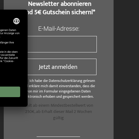
​ Newsletter abonnieren
und 5€ Gutschein sichern!*
E-Mail-Adresse:
Jetzt anmelden
Ich habe die Datenschutzerklärung gelesen
und erkläre mich damit einverstanden, dass die
von mir im Formular eingegebenen Daten
elektronisch erhoben und gespeichert werden.
*Gilt ab einem Mindestbestellwert von
250€, ab Erhalt dieser Mail 2 Wochen
gültig