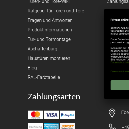
Türen- und Tore-Wiki
Zahlungsa
Ratgeber für Türen und Tore
Bestellvor
Fragen und Antworten
Registriere
Produktinformationen
Federanfr
Tür- und Tormontage
Toraufma
Aschaffenburg
Montagean
Haustüren montieren
Brandschu
Blog
Elektrisch
RAL-Farbtabelle
Zahlungsarten
Konta
Ebe
+49