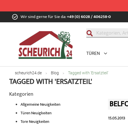
Zum
Wir sind gerne für Sie da:
+49 (0) 6028 / 406258-0
Inhalt
springen
Suche
TÜREN
scheurich24.de
Blog
Tagged with 'Ersatzteil'
TAGGED WITH 'ERSATZTEIL'
Kategorien
BELFO
Allgemeine Neuigkeiten
Türen Neuigkeiten
15.05.2013
Tore Neuigkeiten