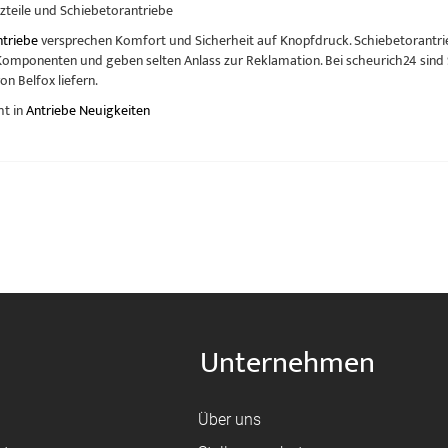
tzteile und Schiebetorantriebe
ntriebe
versprechen Komfort und Sicherheit auf Knopfdruck. Schiebetorantri
Komponenten und geben selten Anlass zur Reklamation. Bei scheurich24 sind S
von Belfox liefern.
ht in
Antriebe Neuigkeiten
Unternehmen
Über uns