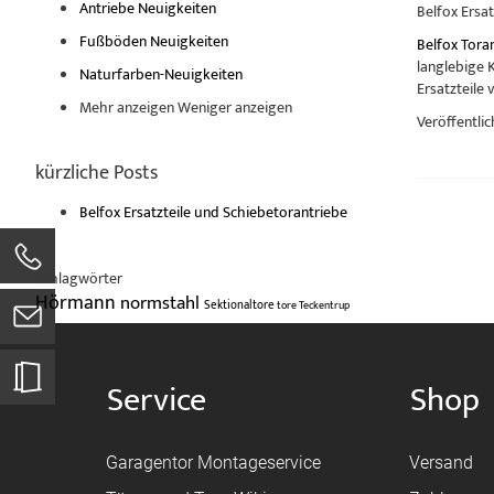
Antriebe Neuigkeiten
Belfox Ersa
Fußböden Neuigkeiten
Belfox Tora
langlebige 
Naturfarben-Neuigkeiten
Ersatzteile 
Mehr anzeigen
Weniger anzeigen
Veröffentlic
kürzliche Posts
Belfox Ersatzteile und Schiebetorantriebe
Schlagwörter
Hörmann
normstahl
Sektionaltore
tore
Teckentrup
Service
Shop
Garagentor Montageservice
Versand