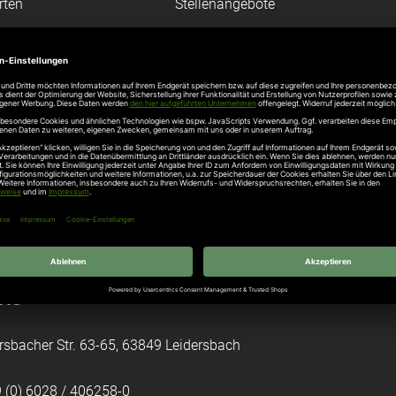
rten
Stellenangebote
gang
Hersteller
n
Hörmann Türen
age
Hörmann Sektionaltor
ß
leitungen
tztüren
e Garagentore
kt
rsbacher Str. 63-65, 63849 Leidersbach
 (0) 6028 / 406258-0