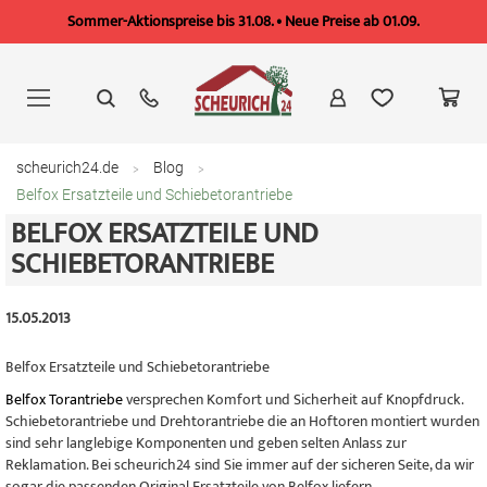
Sommer-Aktionspreise bis 31.08. • Neue Preise ab 01.09.
Zum
Inhalt
springen
scheurich24.de
Blog
Belfox Ersatzteile und Schiebetorantriebe
BELFOX ERSATZTEILE UND
SCHIEBETORANTRIEBE
15.05.2013
Belfox Ersatzteile und Schiebetorantriebe
Belfox Torantriebe
versprechen Komfort und Sicherheit auf Knopfdruck.
Schiebetorantriebe und Drehtorantriebe die an Hoftoren montiert wurden
sind sehr langlebige Komponenten und geben selten Anlass zur
Reklamation. Bei scheurich24 sind Sie immer auf der sicheren Seite, da wir
sogar die passenden Original Ersatzteile von Belfox liefern.