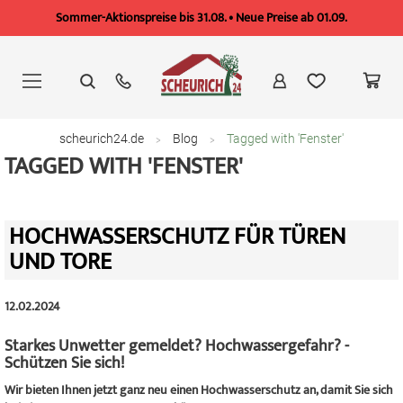
Sommer-Aktionspreise bis 31.08. • Neue Preise ab 01.09.
Zum
Inhalt
springen
scheurich24.de
Blog
Tagged with 'Fenster'
TAGGED WITH 'FENSTER'
HOCHWASSERSCHUTZ FÜR TÜREN
UND TORE
12.02.2024
Starkes Unwetter gemeldet? Hochwassergefahr? -
Schützen Sie sich!
Wir bieten Ihnen jetzt ganz neu einen Hochwasserschutz an, damit Sie sich