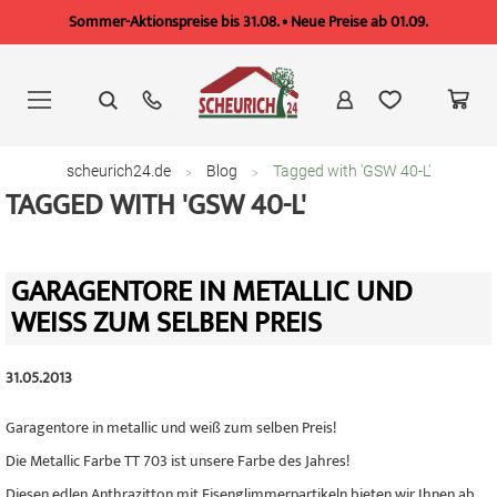
Sommer-Aktionspreise bis 31.08. • Neue Preise ab 01.09.
Zum
Inhalt
springen
scheurich24.de
Blog
Tagged with 'GSW 40-L'
TAGGED WITH 'GSW 40-L'
GARAGENTORE IN METALLIC UND
WEISS ZUM SELBEN PREIS
31.05.2013
Garagentore in metallic und weiß zum selben Preis!
Die Metallic Farbe TT 703 ist unsere Farbe des Jahres!
Diesen edlen Anthrazitton mit Eisenglimmerpartikeln bieten wir Ihnen ab