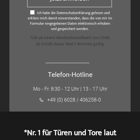
Ich habe die Datenschutzerklärung gelesen und
erkläre mich damit einverstanden, dass die von mir im
Formular eingegebenen Daten elektronisch erhoben
und gespeichert werden.
*Gilt ab einem Mindestbestellwert von 250€,
ab Erhalt dieser Mail 2 Wochen gültig
Telefon-Hotline
Mo - Fr: 8:30 - 12 Uhr | 13 - 17 Uhr
+49 (0) 6028 / 406258-0
*Nr. 1 für Türen und Tore laut