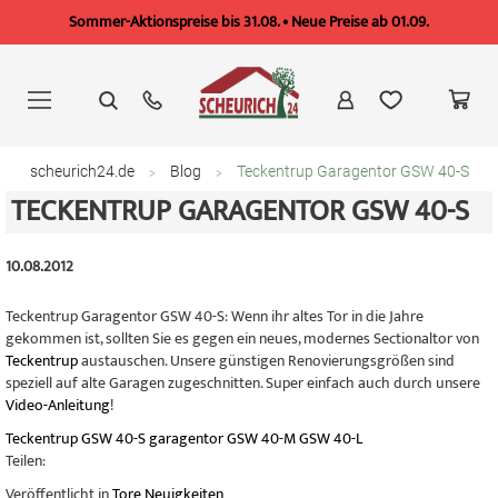
Sommer-Aktionspreise bis 31.08. • Neue Preise ab 01.09.
Zum
Inhalt
springen
scheurich24.de
Blog
Teckentrup Garagentor GSW 40-S
TECKENTRUP GARAGENTOR GSW 40-S
10.08.2012
Teckentrup Garagentor GSW 40-S: Wenn ihr altes Tor in die Jahre
gekommen ist, sollten Sie es gegen ein neues, modernes Sectionaltor von
Teckentrup
austauschen. Unsere günstigen Renovierungsgrößen sind
speziell auf alte Garagen zugeschnitten. Super einfach auch durch unsere
Video-Anleitung
!
Teckentrup
GSW 40-S
garagentor
GSW 40-M
GSW 40-L
Teilen:
Veröffentlicht in
Tore Neuigkeiten