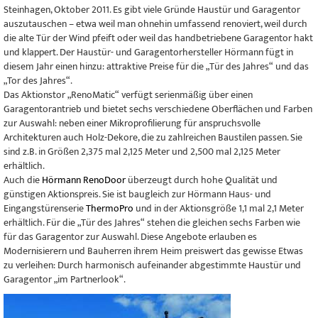
Steinhagen, Oktober 2011. Es gibt viele Gründe Haustür und Garagentor
auszutauschen – etwa weil man ohnehin umfassend renoviert, weil durch
die alte Tür der Wind pfeift oder weil das handbetriebene Garagentor hakt
und klappert. Der Haustür- und Garagentorhersteller Hörmann fügt in
diesem Jahr einen hinzu: attraktive Preise für die „Tür des Jahres“ und das
„Tor des Jahres“.
Das Aktionstor „RenoMatic“ verfügt serienmäßig über einen
Garagentorantrieb und bietet sechs verschiedene Oberflächen und Farben
zur Auswahl: neben einer Mikroprofilierung für anspruchsvolle
Architekturen auch Holz-Dekore, die zu zahlreichen Baustilen passen. Sie
sind z.B. in Größen 2,375 mal 2,125 Meter und 2,500 mal 2,125 Meter
erhältlich.
Auch die
Hörmann RenoDoor
überzeugt durch hohe Qualität und
günstigen Aktionspreis. Sie ist baugleich zur Hörmann Haus- und
Eingangstürenserie
ThermoPro
und in der Aktionsgröße 1,1 mal 2,1 Meter
erhältlich. Für die „Tür des Jahres“ stehen die gleichen sechs Farben wie
für das Garagentor zur Auswahl. Diese Angebote erlauben es
Modernisierern und Bauherren ihrem Heim preiswert das gewisse Etwas
zu verleihen: Durch harmonisch aufeinander abgestimmte Haustür und
Garagentor „im Partnerlook“.