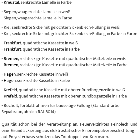
-
Kreuztal
, senkrechte Lamelle in Farbe
- Siegen, waagerechte Lamelle in weiß
- Siegen, waagerechte Lamelle in Farbe
- Kiel, senkrechte Sicke mit gelochter Sickenblech-Füllung in weiß
- Kiel, senkrechte Sicke mit gelochter Sickenblech-Füllung in Farbe in Farbe
-
Frankfurt
, quadratische Kassette in weiß
-
Frankfurt
, quadratische Kassette in Farbe
-
Bremen
, rechteckige Kassette mit quadratischer Mittelzeile in weiß
-
Bremen
, rechteckige Kassette mit quadratischer Mittelzeile in Farbe
-
Hagen
, senkrechte Kassette in weiß
-
Hagen
, senkrechte Kassette in Farbe
-
Krefeld
, quadratische Kassette mit oberer Rundbogenzeile in weiß
-
Krefeld
, quadratische Kassette mit oberer Rundbogenzeile in Farbe
- Bocholt, Torblattrahmen für bauseitige Füllung (Standardfarbe
Sepiabraun, ähnlich RAL 8014)
Qualität schon bei der Verarbeitung an. Feuerverzinktes Feinblech und
eine Grundlackierung aus elektrostatischer Einbrennpulverbeschichtung
auf Polyesterbasis schützen das Tor doppelt vor Korrosion.