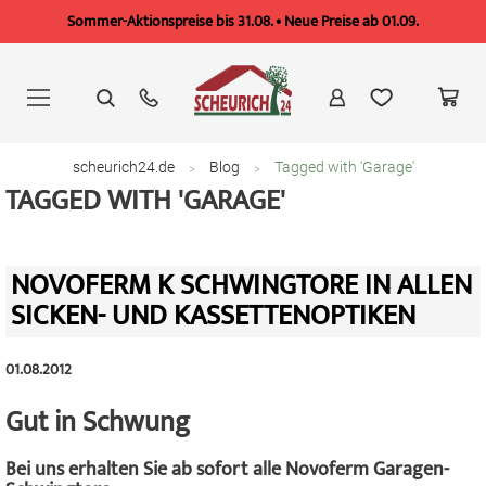
Sommer-Aktionspreise bis 31.08. • Neue Preise ab 01.09.
Zum
Inhalt
springen
scheurich24.de
Blog
Tagged with 'Garage'
TAGGED WITH 'GARAGE'
NOVOFERM K SCHWINGTORE IN ALLEN
SICKEN- UND KASSETTENOPTIKEN
01.08.2012
Gut in Schwung
Bei uns erhalten Sie ab sofort alle Novoferm Garagen-