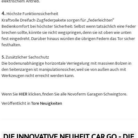
elektrischem Antrieb.
4.
Höchste Funktionssicherheit
Kraftvolle Dreifach-Zugfederpakete sorgen für „federleichten“
Bedienkomfort bei höchster Sicherheit: Selbst wenn tatsächlich eine Feder
brechen sollte, könnte sie nicht wegspringen, denn sie ist oben wie unten
fest eingedreht. Darüber hinaus würden die übrigen Federn das Tor sicher
festhalten.
5.
Zusätzlicher Sachschutz
Die bodenunabhängige horizontale Verriegelung mit massiven Bolzen in
den Seitenzargen ist manipulationssicher, weil sie von außen auch mit
Werkzeugen nicht erreicht werden kann.
Wenn Sie
HIER
klicken, finden Sie alle Novoferm Garagen-Schwingtore.
Veröffentlicht in
Tore Neuigkeiten
DIE INNOVATIVE NEUHEIT CAR.GO - DIE