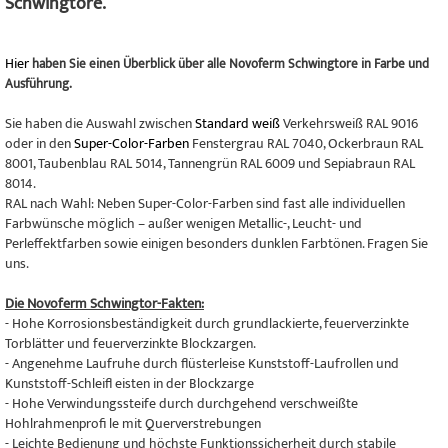
Schwingtore.
Hier
haben Sie einen Überblick über alle Novoferm Schwingtore in Farbe und
Ausführung.
Sie haben die Auswahl zwischen
Standard weiß
Verkehrsweiß RAL 9016
oder in den
Super-Color-Farben
Fenstergrau RAL 7040, Ockerbraun RAL
8001, Taubenblau RAL 5014, Tannengrün RAL 6009 und Sepiabraun RAL
8014.
RAL nach Wahl: Neben Super-Color-Farben sind fast alle individuellen
Farbwünsche möglich – außer wenigen Metallic-, Leucht- und
Perleffektfarben sowie einigen besonders dunklen Farbtönen. Fragen Sie
uns.
Die Novoferm Schwingtor-Fakten:
- Hohe Korrosionsbeständigkeit durch grundlackierte, feuerverzinkte
Torblätter und feuerverzinkte Blockzargen.
- Angenehme Laufruhe durch flüsterleise Kunststoff-Laufrollen und
Kunststoff-Schleifl eisten in der Blockzarge
- Hohe Verwindungssteife durch durchgehend verschweißte
Hohlrahmenprofi le mit Querverstrebungen
- Leichte Bedienung und höchste Funktionssicherheit durch stabile