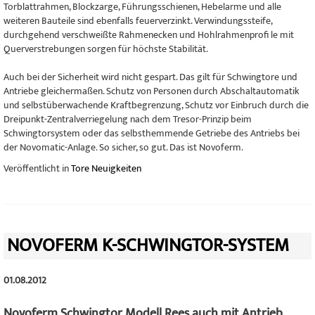
Torblattrahmen, Blockzarge, Führungsschienen, Hebelarme und alle
weiteren Bauteile sind ebenfalls feuerverzinkt. Verwindungssteife,
durchgehend verschweißte Rahmenecken und Hohlrahmenprofi le mit
Querverstrebungen sorgen für höchste Stabilität.
Auch bei der Sicherheit wird nicht gespart. Das gilt für Schwingtore und
Antriebe gleichermaßen. Schutz von Personen durch Abschaltautomatik
und selbstüberwachende Kraftbegrenzung, Schutz vor Einbruch durch die
Dreipunkt-Zentralverriegelung nach dem Tresor-Prinzip beim
Schwingtorsystem oder das selbsthemmende Getriebe des Antriebs bei
der Novomatic-Anlage. So sicher, so gut. Das ist Novoferm.
Veröffentlicht in
Tore Neuigkeiten
NOVOFERM K-SCHWINGTOR-SYSTEM
01.08.2012
Novoferm Schwingtor Modell Rees auch mit Antrieb