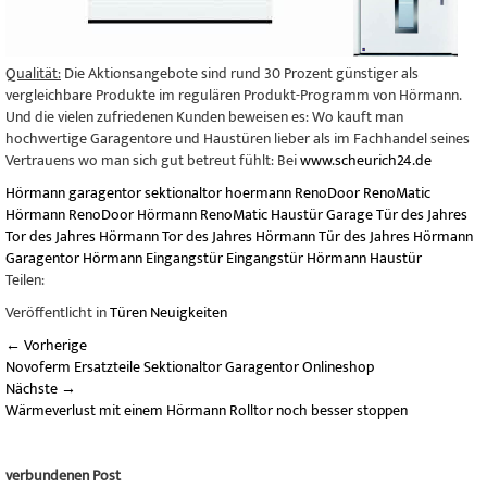
Qualität:
Die Aktionsangebote sind rund 30 Prozent günstiger als
vergleichbare Produkte im regulären Produkt-Programm von Hörmann.
Und die vielen zufriedenen Kunden beweisen es: Wo kauft man
hochwertige Garagentore und Haustüren lieber als im Fachhandel seines
Vertrauens wo man sich gut betreut fühlt: Bei
www.scheurich24.de
Hörmann
garagentor
sektionaltor
hoermann
RenoDoor
RenoMatic
Hörmann RenoDoor
Hörmann RenoMatic
Haustür
Garage
Tür des Jahres
Tor des Jahres
Hörmann Tor des Jahres
Hörmann Tür des Jahres
Hörmann
Garagentor
Hörmann Eingangstür
Eingangstür
Hörmann Haustür
Teilen:
Veröffentlicht in
Türen Neuigkeiten
←
Vorherige
Novoferm Ersatzteile Sektionaltor Garagentor Onlineshop
Nächste
→
Wärmeverlust mit einem Hörmann Rolltor noch besser stoppen
verbundenen Post