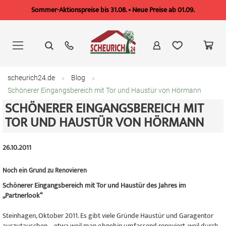
Sommer-Aktionspreise bis 31.08. • Neue Preise ab 01.09.
Zum
Inhalt
springen
scheurich24.de
Blog
Schönerer Eingangsbereich mit Tor und Haustür von Hörmann
SCHÖNERER EINGANGSBEREICH MIT
TOR UND HAUSTÜR VON HÖRMANN
26.10.2011
Noch ein Grund zu Renovieren
Schönerer Eingangsbereich mit Tor und Haustür des Jahres im
„Partnerlook“
Steinhagen, Oktober 2011. Es gibt viele Gründe Haustür und Garagentor
auszutauschen – etwa weil man ohnehin umfassend renoviert, weil durch