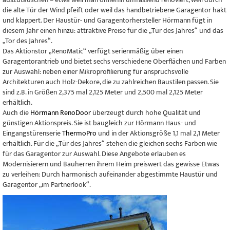
die alte Tür der Wind pfeift oder weil das handbetriebene Garagentor hakt
und klappert. Der Haustür- und Garagentorhersteller Hörmann fügt in
diesem Jahr einen hinzu: attraktive Preise für die „Tür des Jahres“ und das
„Tor des Jahres“.
Das Aktionstor „RenoMatic“ verfügt serienmäßig über einen
Garagentorantrieb und bietet sechs verschiedene Oberflächen und Farben
zur Auswahl: neben einer Mikroprofilierung für anspruchsvolle
Architekturen auch Holz-Dekore, die zu zahlreichen Baustilen passen. Sie
sind z.B. in Größen 2,375 mal 2,125 Meter und 2,500 mal 2,125 Meter
erhältlich.
Auch die
Hörmann RenoDoor
überzeugt durch hohe Qualität und
günstigen Aktionspreis. Sie ist baugleich zur Hörmann Haus- und
Eingangstürenserie
ThermoPro
und in der Aktionsgröße 1,1 mal 2,1 Meter
erhältlich. Für die „Tür des Jahres“ stehen die gleichen sechs Farben wie
für das Garagentor zur Auswahl. Diese Angebote erlauben es
Modernisierern und Bauherren ihrem Heim preiswert das gewisse Etwas
zu verleihen: Durch harmonisch aufeinander abgestimmte Haustür und
Garagentor „im Partnerlook“.