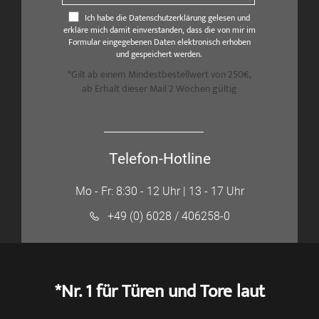
Ich habe die Datenschutzerklärung gelesen und
erkläre mich damit einverstanden, dass die von mir im
Formular eingegebenen Daten elektronisch erhoben
und gespeichert werden.
*Gilt ab einem Mindestbestellwert von 250€,
ab Erhalt dieser Mail 2 Wochen gültig
Telefon-Hotline
Mo - Fr: 8:30 - 12 Uhr | 13 - 17 Uhr
+49 (0) 6028 / 406258-0
*Nr. 1 für Türen und Tore laut