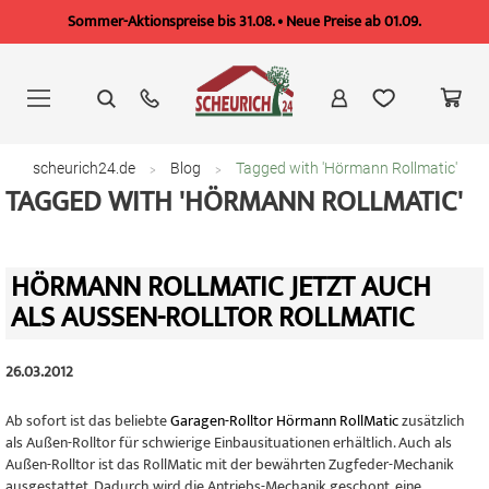
Sommer-Aktionspreise bis 31.08. • Neue Preise ab 01.09.
Zum
Inhalt
springen
scheurich24.de
Blog
Tagged with 'Hörmann Rollmatic'
TAGGED WITH 'HÖRMANN ROLLMATIC'
HÖRMANN ROLLMATIC JETZT AUCH
ALS AUSSEN-ROLLTOR ROLLMATIC
26.03.2012
Ab sofort ist das beliebte
Garagen-Rolltor Hörmann RollMatic
zusätzlich
als Außen-Rolltor für schwierige Einbausituationen erhältlich. Auch als
Außen-Rolltor ist das RollMatic mit der bewährten Zugfeder-Mechanik
ausgestattet. Dadurch wird die Antriebs-Mechanik geschont, eine