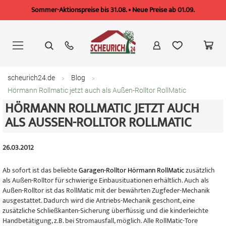
Sommer-Aktionspreise bis 31.08. • Neue Preise ab 01.09.
Zum
Inhalt
springen
scheurich24.de
Blog
Hörmann Rollmatic jetzt auch als Außen-Rolltor RollMatic
HÖRMANN ROLLMATIC JETZT AUCH
ALS AUSSEN-ROLLTOR ROLLMATIC
26.03.2012
Ab sofort ist das beliebte
Garagen-Rolltor Hörmann RollMatic
zusätzlich
als Außen-Rolltor für schwierige Einbausituationen erhältlich. Auch als
Außen-Rolltor ist das RollMatic mit der bewährten Zugfeder-Mechanik
ausgestattet. Dadurch wird die Antriebs-Mechanik geschont, eine
zusätzliche Schließkanten-Sicherung überflüssig und die kinderleichte
Handbetätigung, z.B. bei Stromausfall, möglich. Alle RollMatic-Tore