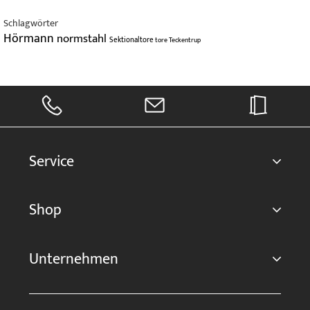
Schlagwörter
Hörmann
normstahl
Sektionaltore
tore
Teckentrup
Service
Shop
Unternehmen