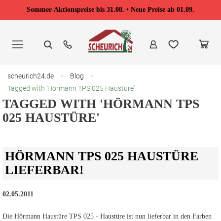
Sommer-Aktionspreise bis 31.08. • Neue Preise ab 01.09.
Zum
Inhalt
springen
scheurich24.de
Blog
Tagged with 'Hörmann TPS 025 Haustüre'
TAGGED WITH 'HÖRMANN TPS
025 HAUSTÜRE'
HÖRMANN TPS 025 HAUSTÜRE
LIEFERBAR!
02.05.2011
Die Hörmann Haustüre TPS 025 - Haustüre ist nun lieferbar in den Farben