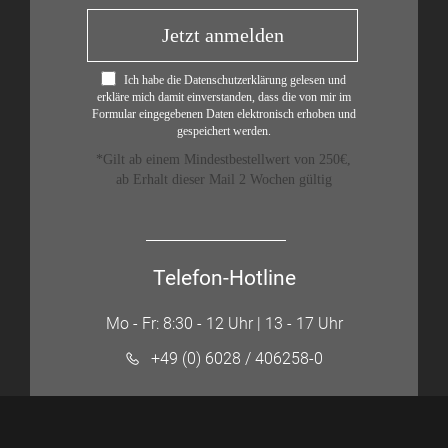
Jetzt anmelden
Ich habe die Datenschutzerklärung gelesen und
erkläre mich damit einverstanden, dass die von mir im
Formular eingegebenen Daten elektronisch erhoben und
gespeichert werden.
*Gilt ab einem Mindestbestellwert von 250€,
ab Erhalt dieser Mail 2 Wochen gültig
Telefon-Hotline
Mo - Fr: 8:30 - 12 Uhr | 13 - 17 Uhr
+49 (0) 6028 / 406258-0