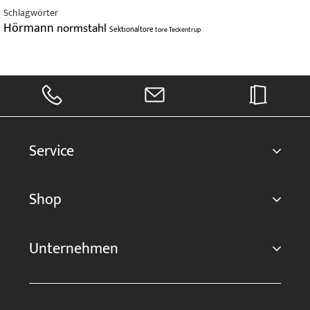
Schlagwörter
Hörmann
normstahl
Sektionaltore
tore
Teckentrup
Service
Shop
Unternehmen