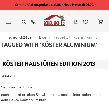
Sommer-Aktionspreise bis 31.08. • Neue Preise ab 01.09.
Zum
Inhalt
springen
scheurich24.de
Blog
Tagged with 'Köster Aluminium'
TAGGED WITH 'KÖSTER ALUMINIUM'
KÖSTER HAUSTÜREN EDITION 2013
14.04.2013
Sehr geehrte Kunden,
nachstehend erhalten Sie wieder die aktuellen Informationen aus
dem Hause Köster Aluminium: