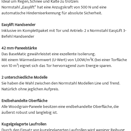
Ideal um Regen, Schnee und Kälte zu trotzen:
Normstahl „Easylift“ hat eine Anzugskraft von 500 N und eine
automatische Hinderniserkennung für absolute Sicherheit.
Easylift Handsender
Inklusive im Komplettpaket mit Tor und Antrieb: 2 x Normstahl EasyLift 3-
Befehl Handsender
42 mm-Paneelstärke
Das BaseMatic gewährleistet eine exzellente Isolierung.
Mit einem Wärmedämmwert (U-Wert) von 1,00W/m²K (bei einer Torfläche
von 10 m²) eignet sich das Tor hervorragend zum Energie sparen.
2 unterschiedliche Modelle
Sie haben die Wahl zwischen den Normstahl Modellen Line und Trend.
Natürlich ohne jeglichen Aufpreis.
Endbehandelte Oberfläche
Alle Woodgrain-Paneele besitzen eine endbehandelte Oberfläche, die
äußerst robust und langlebig ist.
Kugelgelagerte Laufrollen
Durch den Einsatz von kugelgelagerten Laufrollen wird weniger Reibung