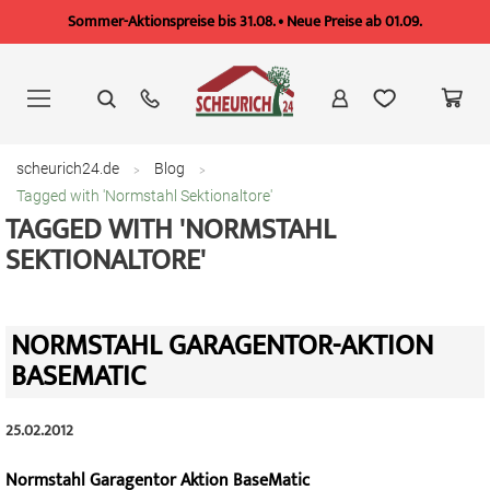
Sommer-Aktionspreise bis 31.08. • Neue Preise ab 01.09.
Zum
Inhalt
springen
scheurich24.de
Blog
Tagged with 'Normstahl Sektionaltore'
TAGGED WITH 'NORMSTAHL
SEKTIONALTORE'
NORMSTAHL GARAGENTOR-AKTION
BASEMATIC
25.02.2012
Normstahl Garagentor Aktion BaseMatic