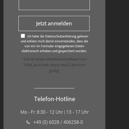
Jetzt anmelden
Ich habe die Datenschutzerklärung gelesen
und erkläre mich damit einverstanden, dass die
von mir im Formular eingegebenen Daten
elektronisch erhoben und gespeichert werden.
*Gilt ab einem Mindestbestellwert von
250€, ab Erhalt dieser Mail 2 Wochen
gültig
Telefon-Hotline
Mo - Fr: 8:30 - 12 Uhr | 13 - 17 Uhr
+49 (0) 6028 / 406258-0