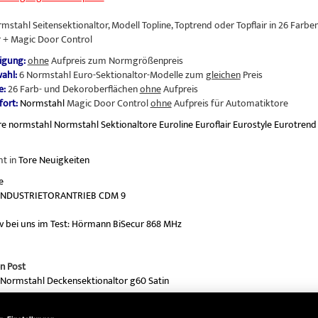
stahl Seitensektionaltor, Modell Topline, Toptrend oder Topflair in 26 Farbe
 + Magic Door Control
igung:
ohne
Aufpreis zum Normgrößenpreis
wahl:
6 Normstahl Euro-Sektionaltor-Modelle zum
gleichen
Preis
e:
26 Farb- und Dekoroberflächen
ohne
Aufpreis
ort:
Normstahl
Magic Door Control
ohne
Aufpreis für Automatiktore
re
normstahl
Normstahl Sektionaltore
Euroline
Euroflair
Eurostyle
Eurotrend
ht in
Tore Neuigkeiten
e
 INDUSTRIETORANTRIEB CDM 9
iv bei uns im Test: Hörmann BiSecur 868 MHz
n Post
 Normstahl Deckensektionaltor g60 Satin
stahl Magic Door Control 2-Kanal