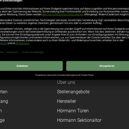
stahl Garagentor-Aktion BaseMatic
Unternehmen
Über uns
rten
Stellenangebote
gang
Hersteller
n
Hörmann Türen
age
Hörmann Sektionaltor