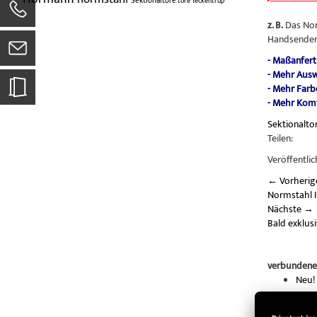
Sektionaltore
tore
Teckentrup
z. B.
Das Norm
Handsender
- Maßanfert
- Mehr Aus
- Mehr Farb
- Mehr Komf
Sektionalto
Teilen:
Veröffentlic
←
Vorherig
Normstahl
Nächste
→
Bald exklus
verbundene
Neu!
Norm