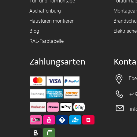
Tür- und Tormontage
Toraufma
Aschaffenburg
Montagean
Haustüren montieren
Brandschu
Blog
Elektrisch
RAL-Farbtabelle
Zahlungsarten
Konta
Ebe
+49
in