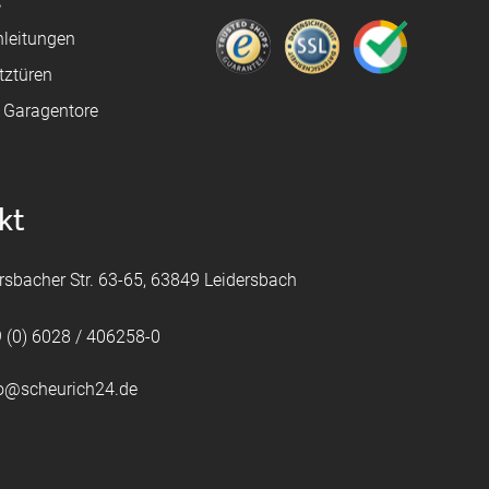
ß
leitungen
tztüren
e Garagentore
kt
rsbacher Str. 63-65, 63849 Leidersbach
 (0) 6028 / 406258-0
fo@scheurich24.de