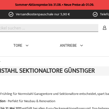
Sommer-Aktionspreise bis 31.08. • Neue Preise ab 01.09.
Versandkostenpauschale nur 5,90 €
Telef
TORE
ANTRIEBE
r
STAHL SEKTIONALTORE GÜNSTIGER
 Frühling für Normstahl Garagentore und Sektionaltore entscheidet, spart ba
tion
- Perfekt für Neubau & Renovation
 bis 31. Mai 2011
entfällt bei allen
Euro-Deckensektionaltoren
und
Top-Seitens