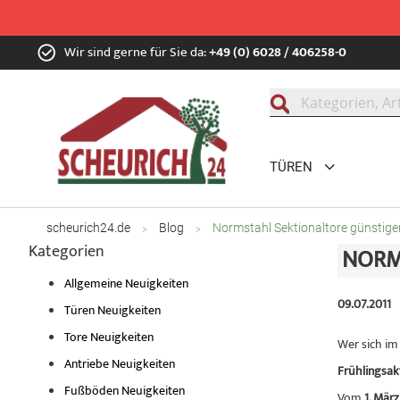
Zum
Wir sind gerne für Sie da:
+49 (0) 6028 / 406258-0
Inhalt
springen
Suche
TÜREN
scheurich24.de
Blog
Normstahl Sektionaltore günstige
Kategorien
NORM
Allgemeine Neuigkeiten
09.07.2011
Türen Neuigkeiten
Tore Neuigkeiten
Wer sich im
Antriebe Neuigkeiten
Frühlingsak
Fußböden Neuigkeiten
Vom
1. März