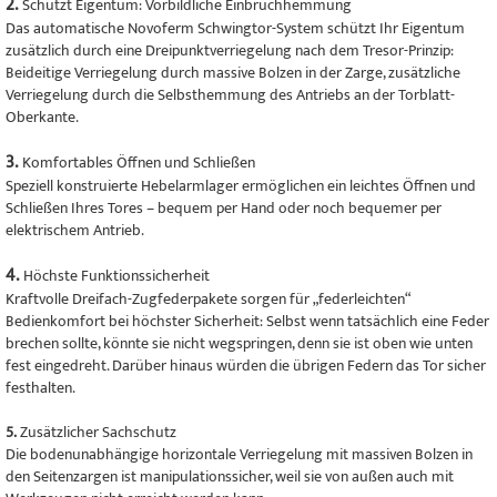
2.
Schützt Eigentum: Vorbildliche Einbruchhemmung
Das automatische Novoferm Schwingtor-System schützt Ihr Eigentum
zusätzlich durch eine Dreipunktverriegelung nach dem Tresor-Prinzip:
Beideitige Verriegelung durch massive Bolzen in der Zarge, zusätzliche
Verriegelung durch die Selbsthemmung des Antriebs an der Torblatt-
Oberkante.
3.
Komfortables Öffnen und Schließen
Speziell konstruierte Hebelarmlager ermöglichen ein leichtes Öffnen und
Schließen Ihres Tores – bequem per Hand oder noch bequemer per
elektrischem Antrieb.
4.
Höchste Funktionssicherheit
Kraftvolle Dreifach-Zugfederpakete sorgen für „federleichten“
Bedienkomfort bei höchster Sicherheit: Selbst wenn tatsächlich eine Feder
brechen sollte, könnte sie nicht wegspringen, denn sie ist oben wie unten
fest eingedreht. Darüber hinaus würden die übrigen Federn das Tor sicher
festhalten.
5.
Zusätzlicher Sachschutz
Die bodenunabhängige horizontale Verriegelung mit massiven Bolzen in
den Seitenzargen ist manipulationssicher, weil sie von außen auch mit