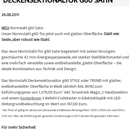
DECKENSEKTIONALTOR G60 SATIN
26.08.2011
NEU:
Normstahl g60 Satin.
Unser Normstahl g60-Tor, jetzt auch mit glatter Oberfläche.
Glatt wie
Seide, aber robust wie Stahl.
Das neue Normstahl-Tor g60 Satin begeistert mit seinen Vorzügen:
geschäumte 42 mm-Energiesparpaneele, ein starker Stahlblechmantel und
eine mehrfach veredelte sowie endbehandelte, glatte Oberfläche – die
ideale Kombination aus Technik und Design.
Das Normstahl Deckensektionaltor g60 STYLE oder TREND mit glatter,
endbehandelter Oberfläche in Weiß (ähnlich RAL 9016) zum
Einführungspreis von 1.379,00 Euro* inkl. Torantrieb Magic, 2 Handsendern
und einem
kostenlosen
3-Befehl-Codetaster in Edelstahloptik mit LED-
Hintergrundbeleuchtung im Wert von 167,00 Euro.
* Der Preis ist gültig für die bis zum Jahresende erhältlichen Aktionsgrößen: 2500 x 2000 mm und 2500 x
2125 mm. Über die Einführung der gesamten Größenrange in 2012 werden Sie gesondert informiert.
Für mehr Sicherheit