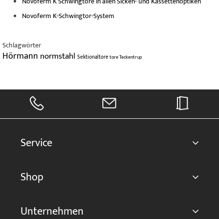
Novoferm K Schwingtore in allen Sicken- und Kassettenoptiken
Novoferm K-Schwingtor-System
Schlagwörter
Hörmann
normstahl
Sektionaltore
tore
Teckentrup
Service
Shop
Unternehmen