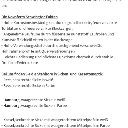
uns.
Die Novoferm Schwingtor-Fakten:
- Hohe Korrosionsbeständigkeit durch grundlackierte, feuerverzinkte
Torblätter und feuerverzinkte Blockzargen.
- Angenehme Laufruhe durch flüsterleise Kunststoff-Laufrollen und
Kunststoff-Schleifl eisten in der Blockzarge
- Hohe Verwindungssteife durch durchgehend verschweißte
Hohlrahmenprofi le mit Querverstrebungen
- Leichte Bedienung und höchste Funktionssicherheit durch stabile
Dreifach-Federpakete
Bei uns finden Sie die Stahltore in Sicken- und Kassettenoptik:
-
Rees
, senkrechte Sicke in weiß
-
Rees
, senkrechte Sicke in Farbe
-
Hamburg
, waagerechte Sicke in weiß
-
Hamburg
, waagerechte Sicke in Farbe
-
Kassel
, senkrechte Sicke mit waagerechtem Mittelprofil in weiß
-
Kassel
, senkrechte Sicke mit waagerechtem Mittelprofil in Farbe