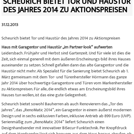
SCHEURICH BIETET TOR UND HAUSTÜR
DES JAHRES 2014 ZU AKTIONSPREISEN
31.12.2013
Scheurich bietet Tor und Haustür des Jahres 2014 zu Aktionspreisen
Haus mit Garagentor und Haustür „im Partner-look“ aufwerten
Leidersbach. Frühjahr und Herbst sind Gartenzeit. Und für viele ist dies die
Zeit, sich einmal generell mit dem äußeren Erscheinungs-bild ihres Hauses
auseinander zu setzen. Schnell gefallen dann das alte Garagentor und die
Haustür nicht mehr. Als Spezialist für die Sanierung bietet Scheurich ab 1.
März gemeinsam mit dem Tor- und Türenhersteller Hörmann das ganze
Jahr 2014 über hochwertige Garagentore und Türen vom Markenhersteller
zu Aktionspreisen. Für alle, die endlich etwas am Erscheinungsbild ihres
Hauses tun wollen, ist das eine gute Gelegenheit.
Scheurich bietet sowohl Bauherren als auch Renovierern das „Tor des
Jahres“, das „RenoMatic 2014“, ein Garagentor in einem äußerst modernen
Design und in sechs exklusiven Farben, inklusive Antrieb ab 899 Euro (UVP).
Serienmäßig zum „RenoMatic 2014“ liefert Scheurich einen
Designhandsender mit innovativer BiSecur-Funktechnik. Per Knopfdruck
auf dem Handsender lässt sich bequem aus dem Haus heraus abrufen, ob