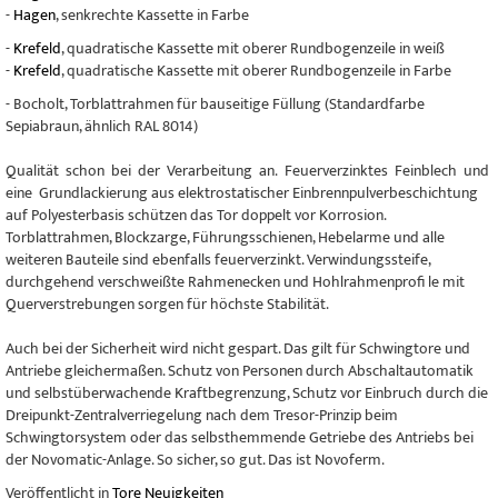
-
Hagen
, senkrechte Kassette in Farbe
-
Krefeld
, quadratische Kassette mit oberer Rundbogenzeile in weiß
-
Krefeld
, quadratische Kassette mit oberer Rundbogenzeile in Farbe
- Bocholt, Torblattrahmen für bauseitige Füllung (Standardfarbe
Sepiabraun, ähnlich RAL 8014)
Qualität schon bei der Verarbeitung an. Feuerverzinktes Feinblech und
eine Grundlackierung aus elektrostatischer Einbrennpulverbeschichtung
auf Polyesterbasis schützen das Tor doppelt vor Korrosion.
Torblattrahmen, Blockzarge, Führungsschienen, Hebelarme und alle
weiteren Bauteile sind ebenfalls feuerverzinkt. Verwindungssteife,
durchgehend verschweißte Rahmenecken und Hohlrahmenprofi le mit
Querverstrebungen sorgen für höchste Stabilität.
Auch bei der Sicherheit wird nicht gespart. Das gilt für Schwingtore und
Antriebe gleichermaßen. Schutz von Personen durch Abschaltautomatik
und selbstüberwachende Kraftbegrenzung, Schutz vor Einbruch durch die
Dreipunkt-Zentralverriegelung nach dem Tresor-Prinzip beim
Schwingtorsystem oder das selbsthemmende Getriebe des Antriebs bei
der Novomatic-Anlage. So sicher, so gut. Das ist Novoferm.
Veröffentlicht in
Tore Neuigkeiten