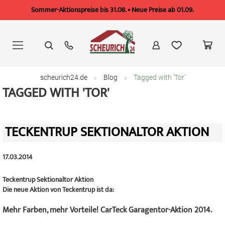
Sommer-Aktionspreise bis 31.08. • Neue Preise ab 01.09.
Zum
Inhalt
springen
scheurich24.de
Blog
Tagged with 'Tor'
TAGGED WITH 'TOR'
TECKENTRUP SEKTIONALTOR AKTION
17.03.2014
Teckentrup Sektionaltor Aktion
Die neue Aktion von Teckentrup ist da:
Mehr Farben, mehr Vorteile! CarTeck Garagentor-Aktion 2014.