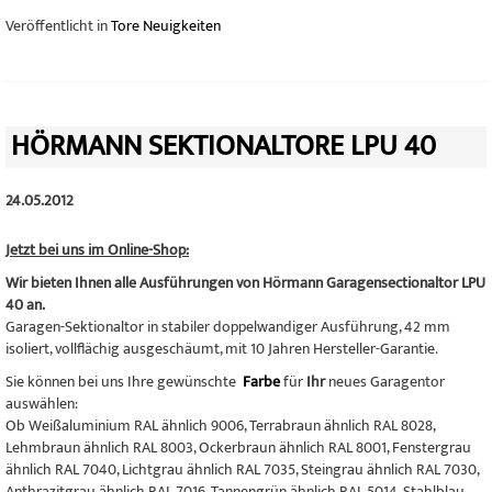
Veröffentlicht in
Tore Neuigkeiten
HÖRMANN SEKTIONALTORE LPU 40
24.05.2012
Jetzt bei uns im Online-Shop:
Wir bieten Ihnen alle Ausführungen von Hörmann Garagensectionaltor LPU
40 an.
Garagen-Sektionaltor in stabiler doppelwandiger Ausführung, 42 mm
isoliert, vollflächig ausgeschäumt, mit 10 Jahren Hersteller-Garantie.
Sie können bei uns Ihre gewünschte
Farbe
für
Ihr
neues Garagentor
auswählen:
Ob Weißaluminium RAL ähnlich 9006, Terrabraun ähnlich RAL 8028,
Lehmbraun ähnlich RAL 8003, Ockerbraun ähnlich RAL 8001, Fenstergrau
ähnlich RAL 7040, Lichtgrau ähnlich RAL 7035, Steingrau ähnlich RAL 7030,
Anthrazitgrau ähnlich RAL 7016, Tannengrün ähnlich RAL 5014, Stahlblau