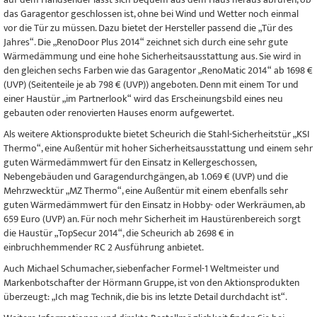
das Garagentor geschlossen ist, ohne bei Wind und Wetter noch einmal
vor die Tür zu müssen. Dazu bietet der Hersteller passend die „Tür des
Jahres“. Die „RenoDoor Plus 2014“ zeichnet sich durch eine sehr gute
Wärmedämmung und eine hohe Sicherheitsausstattung aus. Sie wird in
den gleichen sechs Farben wie das Garagentor „RenoMatic 2014“ ab 1698 €
(UVP) (Seitenteile je ab 798 € (UVP)) angeboten. Denn mit einem Tor und
einer Haustür „im Partnerlook“ wird das Erscheinungsbild eines neu
gebauten oder renovierten Hauses enorm aufgewertet.
Als weitere Aktionsprodukte bietet Scheurich die Stahl-Sicherheitstür „KSI
Thermo“, eine Außentür mit hoher Sicherheitsausstattung und einem sehr
guten Wärmedämmwert für den Einsatz in Kellergeschossen,
Nebengebäuden und Garagendurchgängen, ab 1.069 € (UVP) und die
Mehrzwecktür „MZ Thermo“, eine Außentür mit einem ebenfalls sehr
guten Wärmedämmwert für den Einsatz in Hobby- oder Werkräumen, ab
659 Euro (UVP) an. Für noch mehr Sicherheit im Haustürenbereich sorgt
die Haustür „TopSecur 2014“, die Scheurich ab 2698 € in
einbruchhemmender RC 2 Ausführung anbietet.
Auch Michael Schumacher, siebenfacher Formel-1 Weltmeister und
Markenbotschafter der Hörmann Gruppe, ist von den Aktionsprodukten
überzeugt: „Ich mag Technik, die bis ins letzte Detail durchdacht ist“.