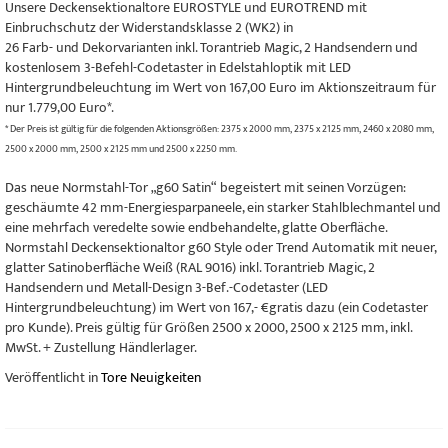
Unsere Deckensektionaltore EUROSTYLE und EUROTREND mit
Einbruchschutz der Widerstandsklasse 2 (WK2) in
26 Farb- und Dekorvarianten inkl. Torantrieb Magic, 2 Handsendern und
kostenlosem 3-Befehl-Codetaster in Edelstahloptik mit LED
Hintergrundbeleuchtung im Wert von 167,00 Euro im Aktionszeitraum für
nur 1.779,00 Euro*.
* Der Preis ist gültig für die folgenden Aktionsgrößen: 2375 x 2000 mm, 2375 x 2125 mm, 2460 x 2080 mm,
2500 x 2000 mm, 2500 x 2125 mm und 2500 x 2250 mm.
Das neue Normstahl-Tor „g60 Satin“ begeistert mit seinen Vorzügen:
geschäumte 42 mm-Energiesparpaneele, ein starker Stahlblechmantel und
eine mehrfach veredelte sowie endbehandelte, glatte Oberfläche.
Normstahl Deckensektionaltor g60 Style oder Trend Automatik mit neuer,
glatter Satinoberfläche Weiß (RAL 9016) inkl. Torantrieb Magic, 2
Handsendern und Metall-Design 3-Bef.-Codetaster (LED
Hintergrundbeleuchtung) im Wert von 167,- €gratis dazu (ein Codetaster
pro Kunde). Preis gültig für Größen 2500 x 2000, 2500 x 2125 mm, inkl.
MwSt. + Zustellung Händlerlager.
Veröffentlicht in
Tore Neuigkeiten