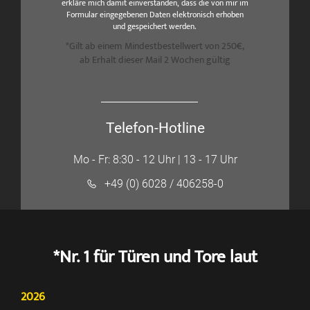
erkläre mich damit einverstanden, dass die von mir im
Formular eingegebenen Daten elektronisch erhoben
und gespeichert werden.
*Gilt ab einem Mindestbestellwert von 250€,
ab Erhalt dieser Mail 2 Wochen gültig
Telefon-Hotline
Mo - Fr: 8:30 - 12 Uhr | 13 - 17 Uhr
+49 (0) 6028 / 406258-0
*Nr. 1 für Türen und Tore laut
2026