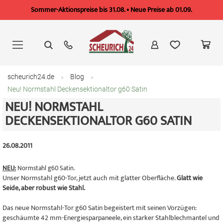
Sommer-Aktionspreise bis 31.08. • Neue Preise ab 01.09.
Zum
Inhalt
springen
scheurich24.de
Blog
Neu! Normstahl Deckensektionaltor g60 Satin
NEU! NORMSTAHL
DECKENSEKTIONALTOR G60 SATIN
26.08.2011
NEU:
Normstahl g60 Satin.
Unser Normstahl g60-Tor, jetzt auch mit glatter Oberfläche.
Glatt wie
Seide, aber robust wie Stahl.
Das neue Normstahl-Tor g60 Satin begeistert mit seinen Vorzügen:
geschäumte 42 mm-Energiesparpaneele, ein starker Stahlblechmantel und