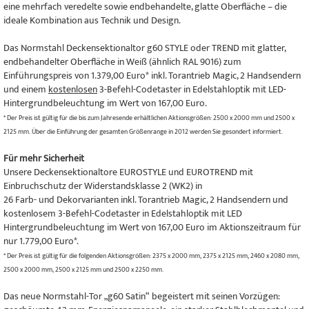
eine mehrfach veredelte sowie endbehandelte, glatte Oberfläche – die
ideale Kombination aus Technik und Design.
Das Normstahl Deckensektionaltor g60 STYLE oder TREND mit glatter,
endbehandelter Oberfläche in Weiß (ähnlich RAL 9016) zum
Einführungspreis von 1.379,00 Euro* inkl. Torantrieb Magic, 2 Handsendern
und einem
kostenlosen
3-Befehl-Codetaster in Edelstahloptik mit LED-
Hintergrundbeleuchtung im Wert von 167,00 Euro.
* Der Preis ist gültig für die bis zum Jahresende erhältlichen Aktionsgrößen: 2500 x 2000 mm und 2500 x
2125 mm. Über die Einführung der gesamten Größenrange in 2012 werden Sie gesondert informiert.
Für mehr Sicherheit
Unsere Deckensektionaltore EUROSTYLE und EUROTREND mit
Einbruchschutz der Widerstandsklasse 2 (WK2) in
26 Farb- und Dekorvarianten inkl. Torantrieb Magic, 2 Handsendern und
kostenlosem 3-Befehl-Codetaster in Edelstahloptik mit LED
Hintergrundbeleuchtung im Wert von 167,00 Euro im Aktionszeitraum für
nur 1.779,00 Euro*.
* Der Preis ist gültig für die folgenden Aktionsgrößen: 2375 x 2000 mm, 2375 x 2125 mm, 2460 x 2080 mm,
2500 x 2000 mm, 2500 x 2125 mm und 2500 x 2250 mm.
Das neue Normstahl-Tor „g60 Satin“ begeistert mit seinen Vorzügen: