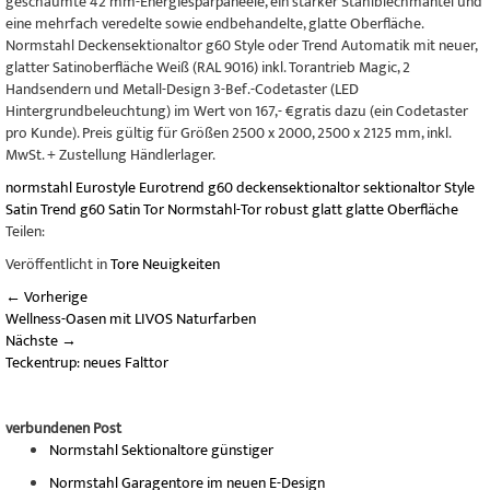
geschäumte 42 mm-Energiesparpaneele, ein starker Stahlblechmantel und
eine mehrfach veredelte sowie endbehandelte, glatte Oberfläche.
Normstahl Deckensektionaltor g60 Style oder Trend Automatik mit neuer,
glatter Satinoberfläche Weiß (RAL 9016) inkl. Torantrieb Magic, 2
Handsendern und Metall-Design 3-Bef.-Codetaster (LED
Hintergrundbeleuchtung) im Wert von 167,- €gratis dazu (ein Codetaster
pro Kunde). Preis gültig für Größen 2500 x 2000, 2500 x 2125 mm, inkl.
MwSt. + Zustellung Händlerlager.
normstahl
Eurostyle
Eurotrend
g60
deckensektionaltor
sektionaltor
Style
Satin
Trend
g60 Satin
Tor
Normstahl-Tor
robust
glatt
glatte Oberfläche
Teilen:
Veröffentlicht in
Tore Neuigkeiten
←
Vorherige
Wellness-Oasen mit LIVOS Naturfarben
Nächste
→
Teckentrup: neues Falttor
verbundenen Post
Normstahl Sektionaltore günstiger
Normstahl Garagentore im neuen E-Design