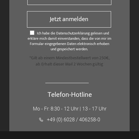
Jetzt anmelden
Ich habe die Datenschutzerklärung gelesen und
erkläre mich damit einverstanden, dass die von mir im
Formular eingegebenen Daten elektronisch erhoben
und gespeichert werden.
*Gilt ab einem Mindestbestellwert von 250€,
ab Erhalt dieser Mail 2 Wochen gültig
Telefon-Hotline
Mo - Fr: 8:30 - 12 Uhr | 13 - 17 Uhr
+49 (0) 6028 / 406258-0