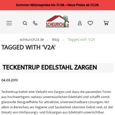
Sommer-Aktionspreise bis 31.08. • Neue Preise ab 01.09.
Zum
Inhalt
springen
scheurich24.de
Blog
Tagged with 'V2A'
TAGGED WITH 'V2A'
TECKENTRUP EDELSTAHL ZARGEN
04.03.2013
Teckentrup bietet eine Vielzahl von Zargen und dazu die passenden Türen
aus hochwertigem, nahezu unverwüstlichen Edelstahl und schafft somit
glanzvolle Designeffekte für attraktive, unverwechselbare Lösungen. Vor
allem in Bereichen, wo Hygiene und Sauberkeit oberstes Gebot sind, ist der
Einsatz von Umfassungs- und Eckzargen aus Edelstahl unverzichtbar.