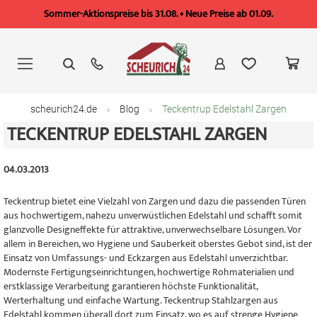
Sommer-Aktionspreise bis 31.08. • Neue Preise ab 01.09.
Zum
Inhalt
springen
scheurich24.de
Blog
Teckentrup Edelstahl Zargen
TECKENTRUP EDELSTAHL ZARGEN
04.03.2013
Teckentrup bietet eine Vielzahl von Zargen und dazu die passenden Türen
aus hochwertigem, nahezu unverwüstlichen Edelstahl und schafft somit
glanzvolle Designeffekte für attraktive, unverwechselbare Lösungen. Vor
allem in Bereichen, wo Hygiene und Sauberkeit oberstes Gebot sind, ist der
Einsatz von Umfassungs- und Eckzargen aus Edelstahl unverzichtbar.
Modernste Fertigungseinrichtungen, hochwertige Rohmaterialien und
erstklassige Verarbeitung garantieren höchste Funktionalität,
Werterhaltung und einfache Wartung. Teckentrup Stahlzargen aus
Edelstahl kommen überall dort zum Einsatz, wo es auf strenge Hygiene