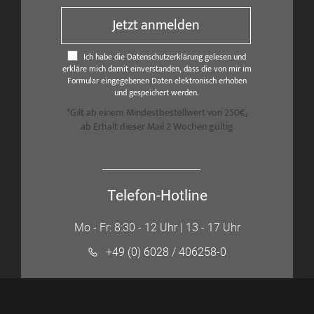
Jetzt anmelden
Ich habe die Datenschutzerklärung gelesen und
erkläre mich damit einverstanden, dass die von mir im
Formular eingegebenen Daten elektronisch erhoben
und gespeichert werden.
*Gilt ab einem Mindestbestellwert von 250€,
ab Erhalt dieser Mail 2 Wochen gültig
Telefon-Hotline
Mo - Fr: 8:30 - 12 Uhr | 13 - 17 Uhr
+49 (0) 6028 / 406258-0