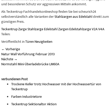
und besonderen Schutz vor aggressiven Mitteln ankommt.
Als Teckentrup Fachhandelsonlineshop finden Sie bei scheurich24
selbstverständlich alle Varianten der
Stahlzargen aus Edelstahl
direkt zum
günstigen Preis.
Teckentrup
Zarge
Stahlzarge
Edelstahl
Zargen
Edelstahlzarge
V2A
V4A
Teilen:
Veröffentlicht in
Türen Neuigkeiten
←
Vorherige
Natur Wall Vorführung Februar 2013
Nächste
→
Normstahl Mini-Überladebrücke LM60A
verbundenen Post
Trockene Keller trotz Hochwasser mit der Hochwassertür von
Teckentrup
Farben Industrietore
Teckentrup Sektionaltor Aktion