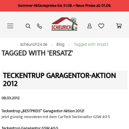
Sommer-Aktionspreise bis 31.08. • Neue Preise ab 01.09.
Zum
Inhalt
springen
scheurich24.de
Blog
Tagged with 'ersatz'
TAGGED WITH 'ERSATZ'
TECKENTRUP GARAGENTOR-AKTION
2012
08.03.2012
Teckentrup „BESTPREIS“ Garagentor-Aktion 2012!
Jetzt günstig renovieren mit dem CarTeck Sectionaltor GSW 40-S
Teckentrup Garagentor GSW 40-S