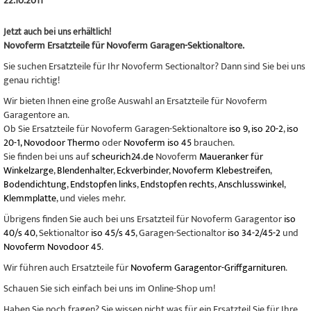
22.10.2011
Jetzt auch bei uns erhältlich!
Novoferm Ersatzteile für Novoferm Garagen-Sektionaltore.
Sie suchen Ersatzteile für Ihr Novoferm Sectionaltor? Dann sind Sie bei uns
genau richtig!
Wir bieten Ihnen eine große Auswahl an Ersatzteile für Novoferm
Garagentore an.
Ob Sie Ersatzteile für Novoferm Garagen-Sektionaltore
iso 9, iso 20-2
,
iso
20-1, Novodoor Thermo
oder
Novoferm iso 45
brauchen.
Sie finden bei uns auf
scheurich24.de
Novoferm
Maueranker für
Winkelzarge
,
Blendenhalter
,
Eckverbinder
,
Novoferm Klebestreifen
,
Bodendichtung
,
Endstopfen links
,
Endstopfen rechts
,
Anschlusswinkel
,
Klemmplatte
, und vieles mehr.
Übrigens finden Sie auch bei uns Ersatzteil für Novoferm Garagentor
iso
40/s 40
, Sektionaltor
iso 45/s 45
, Garagen-Sectionaltor
iso 34-2/45-2
und
Novoferm Novodoor 45
.
Wir führen auch Ersatzteile für
Novoferm Garagentor-Griffgarnituren
.
Schauen Sie sich einfach bei uns im Online-Shop um!
Haben Sie noch fragen? Sie wissen nicht was für ein Ersatzteil Sie für Ihre