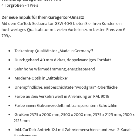
4 Torgrößen = 1 Preis
Der neue Impuls für Ihren Garagentor-Umsatz
Mit dem CarTeck Sectionaltor GSW 40-S bieten Sie Ihren Kunden ein
hochwertiges Qualitätstor mit vielen Vorteilen zum besten Preis von €
799,-.
Teckentrup Qualitätstor „Made in Germany"!
Durchgehend 40 mm dickes, doppelwandiges Torblatt
Sehr hohe Wärmedämmung, energiesparend
Moderne Optik in „Mittelsicke"
Unempfindliche, endbeschichtete "woodgrain"-Oberfläche
Farbe außen: Verkehrsweiß in Anlehnung an RAL 9016
Farbe innen: Galvanveredelt mit transparentem Schutzfilm
Größen: 2375 x 2000 mm, 2500 x 2000 mm, 2375 x 2125 mm, 2500 x
2125 mm
Inkl. CarTeck Antrieb 12.1 mit Zahnriemenschiene und zwei 2-Kanal-
Handsendern