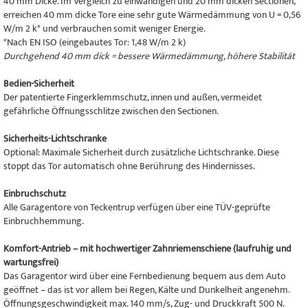
40 mm Dicke. Im Vergleich zu einwandigen und 20 mm dicken Sectionen,
erreichen 40 mm dicke Tore eine sehr gute Wärmedämmung von U = 0,56
W/m 2 k* und verbrauchen somit weniger Energie.
*Nach EN ISO (eingebautes Tor: 1,48 W/m 2 k)
Durchgehend 40 mm dick = bessere Wärmedämmung, höhere Stabilität
Bedien-Sicherheit
Der patentierte Fingerklemmschutz, innen und außen, vermeidet
gefährliche Öffnungsschlitze zwischen den Sectionen.
Sicherheits-Lichtschranke
Optional: Maximale Sicherheit durch zusätzliche Lichtschranke. Diese
stoppt das Tor automatisch ohne Berührung des Hindernisses.
Einbruchschutz
Alle Garagentore von Teckentrup verfügen über eine TÜV-geprüfte
Einbruchhemmung.
Komfort-Antrieb – mit hochwertiger Zahnriemenschiene (laufruhig und
wartungsfrei)
Das Garagentor wird über eine Fernbedienung bequem aus dem Auto
geöffnet – das ist vor allem bei Regen, Kälte und Dunkelheit angenehm.
Öffnungsgeschwindigkeit max. 140 mm/s, Zug- und Druckkraft 500 N.