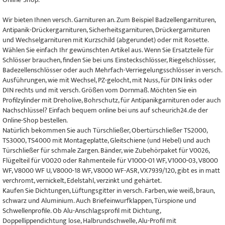
Wir bieten Ihnen versch. Garnituren an. Zum Beispiel Badzellengarnituren,
Antipanik-Drückergarnituren, Sicherheitsgarnituren, Drückergarnituren
und Wechselgarnituren mit Kurzschild (abgerundet) oder mit Rosette.
Wählen Sie einfach Ihr gewünschten Artikel aus. Wenn Sie Ersatzteile für
Schlösser brauchen, finden Sie bei uns Einsteckschlösser, Riegelschlösser,
Badezellenschlösser oder auch Mehrfach-Verriegelungsschlösser in versch.
Ausführungen, wie mit Wechsel, PZ-gelocht, mit Nuss, für DIN links oder
DIN rechts und mit versch. Größen vom Dornmaß. Möchten Sie ein
Profilzylinder mit Dreholive, Bohrschutz, für Antipanikgarnituren oder auch
Nachschlüssel? Einfach bequem online bei uns auf scheurich24.de der
Online-Shop bestellen.
Natürlich bekommen Sie auch Türschließer, Obertürschließer TS2000,
TS3000, TS4000 mit Montageplatte, Gleitschiene (und Hebel) und auch
Türschließer für schmale Zargen. Bänder, wie Zubehörpaket für V0026,
Flügelteil für V0020 oder Rahmenteile für V1000-01 WF, V1000-03, V8000
WF, V8000 WF U, V8000-18 WF, V8000 WF-ASR, VX7939/120, gibt es in matt
verchromt, vernickelt, Edelstahl, verzinkt und gehärtet.
Kaufen Sie Dichtungen, Lüftungsgitter in versch. Farben, wie weiß, braun,
schwarz und Aluminium. Auch Briefeinwurfklappen, Türspione und
Schwellenprofile. Ob Alu-Anschlagsprofil mit Dichtung,
Doppellippendichtung lose, Halbrundschwelle, Alu-Profil mit