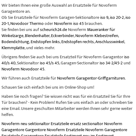
Wir bieten Ihnen eine große Auswahl an Ersatzteile für Novoferm
Garagentore an.
Ob Sie Ersatzteile für Novoferm Garagen-Sektionaltore
iso 9, iso 20-2
,
iso
20-1, Novodoor Thermo
oder
Novoferm iso 45
brauchen.
Sie finden bei uns auf
scheurich24.de
Novoferm
Maueranker für
Winkelzarge
,
Blendenhalter
,
Eckverbinder
,
Novoferm Klebestreifen
,
Bodendichtung
,
Endstopfen links
,
Endstopfen rechts
,
Anschlusswinkel
,
Klemmplatte
, und vieles mehr.
Übrigens finden Sie auch bei uns Ersatzteil für Novoferm Garagentor
iso
40/s 40
, Sektionaltor
iso 45/s 45
, Garagen-Sectionaltor
iso 34-2/45-2
und
Novoferm Novodoor 45
.
Wir führen auch Ersatzteile für
Novoferm Garagentor-Griffgarnituren
.
Schauen Sie sich einfach bei uns im Online-Shop um!
Haben Sie noch fragen? Sie wissen nicht was für ein Ersatzteil Sie für Ihre
Tür brauchen? - Kein Problem! Rufen Sie uns einfach an oder schreiben Sie
eine Email. Unsere geschulten Mitarbeiter werden Ihnen sehr gerne weiter
helfen.
Novoferm
neu
sektionaltor
Ersatzteile
ersatz
sectionaltor
Novoferm
Garagentore
Gargentore
Novoferm Ersatzteile
Novoferm Garagentore
Ersatzteile
Garagentore Ersatzteile
Sortiment
neu im Sortiment