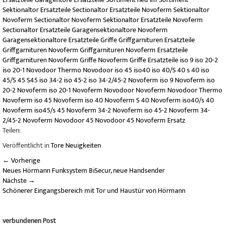
Sektionaltor Ersatzteile
Sectionaltor Ersatzteile
Novoferm Sektionaltor
Novoferm Sectionaltor
Novoferm Sektionaltor Ersatzteile
Novoferm
Sectionaltor Ersatzteile
Garagensektionaltore
Novoferm
Garagensektionaltore
Ersatzteile Griffe
Griffgarnituren
Ersatzteile
Griffgarnituren
Novoferm Griffgarnituren
Novoferm Ersatzteile
Griffgarnituren
Novoferm Griffe
Novoferm Griffe Ersatzteile
iso 9
iso 20-2
iso 20-1
Novodoor Thermo
Novodoor
iso 45
iso40
iso 40/S 40
s 40
iso
45/S 45
S45
iso 34-2
iso 45-2
iso 34-2/45-2
Novoferm iso 9
Novoferm iso
20-2
Novoferm iso 20-1
Novoferm Novodoor
Novoferm Novodoor Thermo
Novoferm iso 45
Novoferm iso 40
Novoferm S 40
Novoferm iso40/s 40
Novoferm iso45/s 45
Novoferm 34-2
Novoferm iso 45-2
Novoferm 34-
2/45-2
Novoferm Novodoor 45
Novodoor 45
Novoferm Ersatz
Teilen:
Veröffentlicht in
Tore Neuigkeiten
←
Vorherige
Neues Hörmann Funksystem BiSecur, neue Handsender
Nächste
→
Schönerer Eingangsbereich mit Tor und Haustür von Hörmann
verbundenen Post