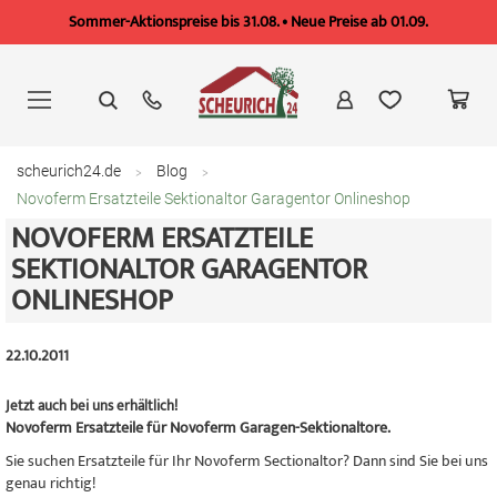
Sommer-Aktionspreise bis 31.08. • Neue Preise ab 01.09.
Zum
Inhalt
springen
scheurich24.de
Blog
Novoferm Ersatzteile Sektionaltor Garagentor Onlineshop
NOVOFERM ERSATZTEILE
SEKTIONALTOR GARAGENTOR
ONLINESHOP
22.10.2011
Jetzt auch bei uns erhältlich!
Novoferm Ersatzteile für Novoferm Garagen-Sektionaltore.
Sie suchen Ersatzteile für Ihr Novoferm Sectionaltor? Dann sind Sie bei uns
genau richtig!