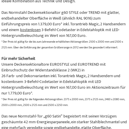
ideale Kombination aus Technik und Design.
Das Normstahl Deckensektionaltor g60 STYLE oder TREND mit glatter,
endbehandelter Oberfläche in Weiß (ähnlich RAL 9016) zum
Einführungspreis von 1.379,00 Euro* inkl. Torantrieb Magic, 2 Handsendern
und einem
kostenlosen
3-Befehl-Codetaster in Edelstahloptik mit LED-
Hintergrundbeleuchtung im Wert von 167,00 Euro.
* Der Preis ist gültig für die bis zum Jahresende erhältlichen Aktionsgrößen: 2500 x 2000 mm und 2500 x
2125 mm. Über die Einführung der gesamten Größenrange in 2012 werden Sie gesondert informiert.
Für mehr Sicherheit
Unsere Deckensektionaltore EUROSTYLE und EUROTREND mit
Einbruchschutz der Widerstandsklasse 2 (WK2) in
26 Farb- und Dekorvarianten inkl. Torantrieb Magic, 2 Handsendern und
kostenlosem 3-Befehl-Codetaster in Edelstahloptik mit LED
Hintergrundbeleuchtung im Wert von 167,00 Euro im Aktionszeitraum für
nur 1.779,00 Euro*.
* Der Preis ist gültig für die folgenden Aktionsgrößen: 2375 x 2000 mm, 2375 x 2125 mm, 2460 x 2080 mm,
2500 x 2000 mm, 2500 x 2125 mm und 2500 x 2250 mm.
Das neue Normstahl-Tor „g60 Satin“ begeistert mit seinen Vorzügen:
geschäumte 42 mm-Energiesparpaneele, ein starker Stahlblechmantel und
eine mehrfach veredelte sowie endbehandelte, glatte Oberfläche.