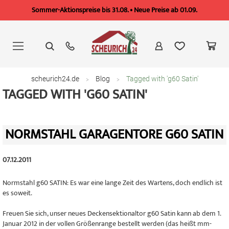
Sommer-Aktionspreise bis 31.08. • Neue Preise ab 01.09.
Zum
Inhalt
springen
scheurich24.de
Blog
Tagged with 'g60 Satin'
TAGGED WITH 'G60 SATIN'
NORMSTAHL GARAGENTORE G60 SATIN
07.12.2011
Normstahl g60 SATIN: Es war eine lange Zeit des Wartens, doch endlich ist
es soweit.
Freuen Sie sich, unser neues Deckensektionaltor g60 Satin kann ab dem 1.
Januar 2012 in der vollen Größenrange bestellt werden (das heißt mm-