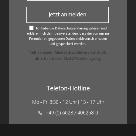
Jetzt anmelden
Ich habe die Datenschutzerklärung gelesen und
erkläre mich damit einverstanden, dass die von mir im
Formular eingegebenen Daten elektronisch erhoben
und gespeichert werden.
*Gilt ab einem Mindestbestellwert von 250€,
ab Erhalt dieser Mail 2 Wochen gültig
Telefon-Hotline
Mo - Fr: 8:30 - 12 Uhr | 13 - 17 Uhr
+49 (0) 6028 / 406258-0