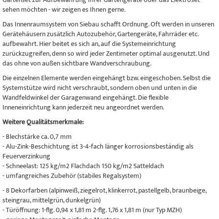
sehen möchten - wir zeigen es Ihnen gerne.
Das Innenraumsystem von Siebau schafft Ordnung. Oft werden in unseren
Gerätehäusern zusätzlich Autozubehör, Gartengeräte, Fahrräder etc.
aufbewahrt. Hier beitet es sich an, auf die Systemeinrichtung
zurückzugreifen, denn so wird jeder Zentimeter optimal ausgenutzt. Und
das ohne von außen sichtbare Wandverschraubung.
Die einzelnen Elemente werden eingehängt bzw. eingeschoben. Selbst die
Systemstütze wird nicht verschraubt, sondern oben und unten in die
Wandfeldwinkel der Garagenwand eingehängt. Die flexible
Inneneinrichtung kann jederzeit neu angeordnet werden.
Weitere Qualitätsmerkmale:
- Blechstärke ca. 0,7 mm
- Alu-Zink-Beschichtung ist 3-4-fach länger korrosionsbeständig als
Feuerverzinkung
- Schneelast: 125 kg/m2 Flachdach 150 kg/m2 Satteldach
- umfangreiches Zubehör (stabiles Regalsystem)
- 8 Dekorfarben (alpinweiß, ziegelrot, klinkerrot, pastellgelb, braunbeige,
steingrau, mittelgrün, dunkelgrün)
- Türöffnung: 1-flg. 0,94 x 1,81 m 2-flg. 1,76 x 1,81 m (nur Typ MZH)