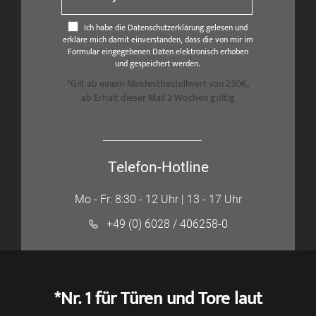
Ich habe die Datenschutzerklärung gelesen und
erkläre mich damit einverstanden, dass die von mir im
Formular eingegebenen Daten elektronisch erhoben
und gespeichert werden.
*Gilt ab einem Mindestbestellwert von 250€,
ab Erhalt dieser Mail 2 Wochen gültig
Telefon-Hotline
Mo - Fr: 8:30 - 12 Uhr | 13 - 17 Uhr
+49 (0) 6028 / 406258-0
*Nr. 1 für Türen und Tore laut