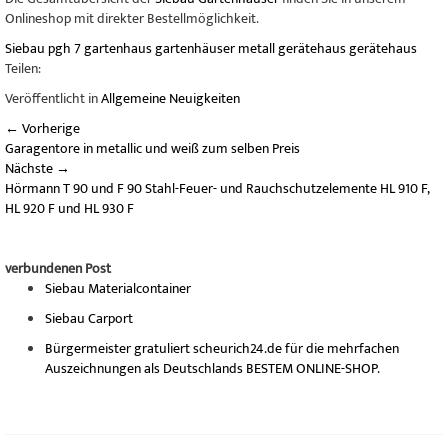
Onlineshop mit direkter Bestellmöglichkeit.
Siebau
pgh 7
gartenhaus
gartenhäuser
metall gerätehaus
gerätehaus
Teilen:
Veröffentlicht in
Allgemeine Neuigkeiten
←
Vorherige
Garagentore in metallic und weiß zum selben Preis
Nächste
→
Hörmann T 90 und F 90 Stahl-Feuer- und Rauchschutzelemente HL 910 F,
HL 920 F und HL 930 F
verbundenen Post
Siebau Materialcontainer
Siebau Carport
Bürgermeister gratuliert scheurich24.de für die mehrfachen
Auszeichnungen als Deutschlands BESTEM ONLINE-SHOP.