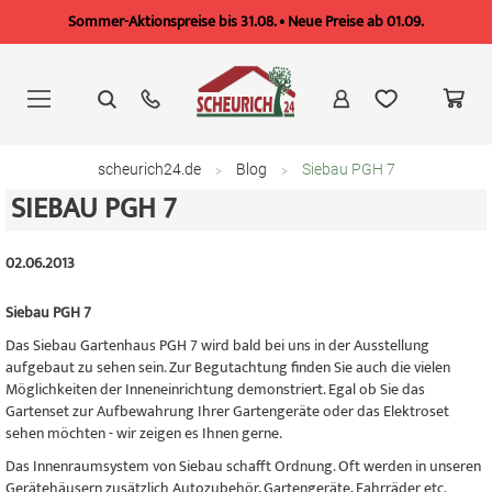
Sommer-Aktionspreise bis 31.08. • Neue Preise ab 01.09.
Zum
Inhalt
springen
scheurich24.de
Blog
Siebau PGH 7
SIEBAU PGH 7
02.06.2013
Siebau PGH 7
Das Siebau Gartenhaus PGH 7 wird bald bei uns in der Ausstellung
aufgebaut zu sehen sein. Zur Begutachtung finden Sie auch die vielen
Möglichkeiten der Inneneinrichtung demonstriert. Egal ob Sie das
Gartenset zur Aufbewahrung Ihrer Gartengeräte oder das Elektroset
sehen möchten - wir zeigen es Ihnen gerne.
Das Innenraumsystem von Siebau schafft Ordnung. Oft werden in unseren
Gerätehäusern zusätzlich Autozubehör, Gartengeräte, Fahrräder etc.