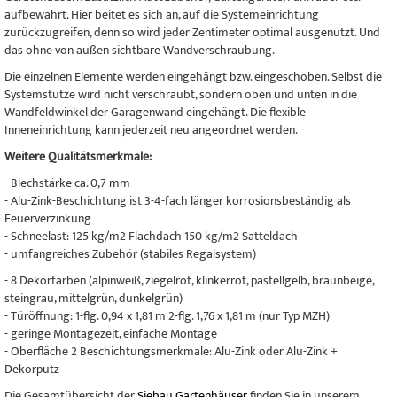
aufbewahrt. Hier beitet es sich an, auf die Systemeinrichtung
zurückzugreifen, denn so wird jeder Zentimeter optimal ausgenutzt. Und
das ohne von außen sichtbare Wandverschraubung.
Die einzelnen Elemente werden eingehängt bzw. eingeschoben. Selbst die
Systemstütze wird nicht verschraubt, sondern oben und unten in die
Wandfeldwinkel der Garagenwand eingehängt. Die flexible
Inneneinrichtung kann jederzeit neu angeordnet werden.
Weitere Qualitätsmerkmale:
- Blechstärke ca. 0,7 mm
- Alu-Zink-Beschichtung ist 3-4-fach länger korrosionsbeständig als
Feuerverzinkung
- Schneelast: 125 kg/m2 Flachdach 150 kg/m2 Satteldach
- umfangreiches Zubehör (stabiles Regalsystem)
- 8 Dekorfarben (alpinweiß, ziegelrot, klinkerrot, pastellgelb, braunbeige,
steingrau, mittelgrün, dunkelgrün)
- Türöffnung: 1-flg. 0,94 x 1,81 m 2-flg. 1,76 x 1,81 m (nur Typ MZH)
- geringe Montagezeit, einfache Montage
- Oberfläche 2 Beschichtungsmerkmale: Alu-Zink oder Alu-Zink +
Dekorputz
Die Gesamtübersicht der
Siebau Gartenhäuser
finden Sie in unserem