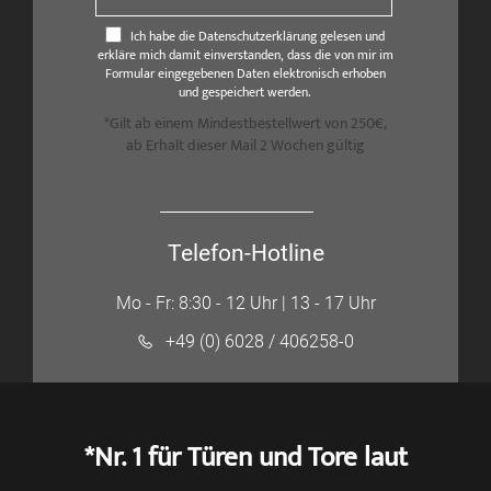
Ich habe die Datenschutzerklärung gelesen und
erkläre mich damit einverstanden, dass die von mir im
Formular eingegebenen Daten elektronisch erhoben
und gespeichert werden.
*Gilt ab einem Mindestbestellwert von 250€,
ab Erhalt dieser Mail 2 Wochen gültig
Telefon-Hotline
Mo - Fr: 8:30 - 12 Uhr | 13 - 17 Uhr
+49 (0) 6028 / 406258-0
*Nr. 1 für Türen und Tore laut