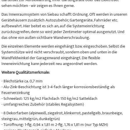
sehen möchten - wir zeigen es Ihnen gerne.
Das Innenraumsystem von Siebau schafft Ordnung. Oft werden in unseren
Gerätehäusern zusätzlich Autozubehör, Gartengeräte, Fahrräder etc.
aufbewahrt. Hier beitet es sich an, auf die Systemeinrichtung
zurückzugreifen, denn so wird jeder Zentimeter optimal ausgenutzt. Und
das ohne von außen sichtbare Wandverschraubung.
Die einzelnen Elemente werden eingehängt bzw. eingeschoben. Selbst die
Systemstütze wird nicht verschraubt, sondern oben und unten in die
Wandfeldwinkel der Garagenwand eingehängt. Die flexible
Inneneinrichtung kann jederzeit neu angeordnet werden.
Weitere Qualitätsmerkmale:
- Blechstärke ca. 0,7 mm
- Alu-Zink-Beschichtung ist 3-4-fach länger korrosionsbeständig als
Feuerverzinkung
- Schneelast: 125 kg/m2 Flachdach 150 kg/m2 Satteldach
- umfangreiches Zubehör (stabiles Regalsystem)
- 8 Dekorfarben (alpinweiß, ziegelrot, klinkerrot, pastellgelb, braunbeige,
steingrau, mittelgrün, dunkelgrün)
- Türöffnung: 1-flg. 0,94 x 1,81 m 2-flg. 1,76 x 1,81 m (nur Typ MZH)