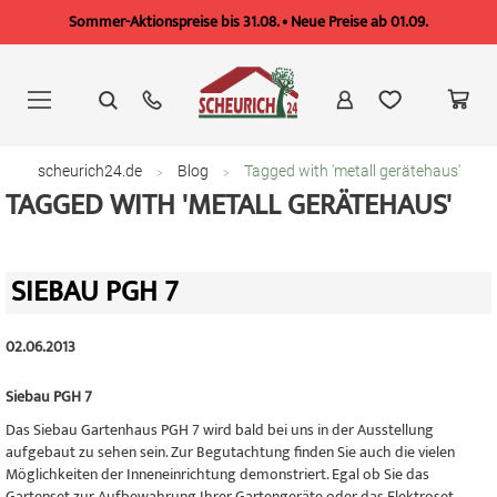
Sommer-Aktionspreise bis 31.08. • Neue Preise ab 01.09.
Zum
Inhalt
springen
scheurich24.de
Blog
Tagged with 'metall gerätehaus'
TAGGED WITH 'METALL GERÄTEHAUS'
SIEBAU PGH 7
02.06.2013
Siebau PGH 7
Das Siebau Gartenhaus PGH 7 wird bald bei uns in der Ausstellung
aufgebaut zu sehen sein. Zur Begutachtung finden Sie auch die vielen
Möglichkeiten der Inneneinrichtung demonstriert. Egal ob Sie das
Gartenset zur Aufbewahrung Ihrer Gartengeräte oder das Elektroset