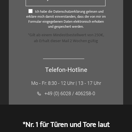
Ich habe die Datenschutzerklärung gelesen und
erkläre mich damit einverstanden, dass die von mir im
Formular eingegebenen Daten elektronisch erhoben
und gespeichert werden.
*Gilt ab einem Mindestbestellwert von 250€,
ab Erhalt dieser Mail 2 Wochen gültig
Telefon-Hotline
Mo - Fr: 8:30 - 12 Uhr | 13 - 17 Uhr
+49 (0) 6028 / 406258-0
*Nr. 1 für Türen und Tore laut