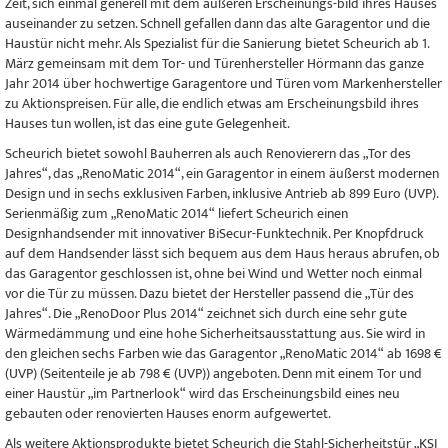
Zeit, sich einmal generell mit dem äußeren Erscheinungs-bild ihres Hauses
auseinander zu setzen. Schnell gefallen dann das alte Garagentor und die
Haustür nicht mehr. Als Spezialist für die Sanierung bietet Scheurich ab 1.
März gemeinsam mit dem Tor- und Türenhersteller Hörmann das ganze
Jahr 2014 über hochwertige Garagentore und Türen vom Markenhersteller
zu Aktionspreisen. Für alle, die endlich etwas am Erscheinungsbild ihres
Hauses tun wollen, ist das eine gute Gelegenheit.
Scheurich bietet sowohl Bauherren als auch Renovierern das „Tor des
Jahres“, das „RenoMatic 2014“, ein Garagentor in einem äußerst modernen
Design und in sechs exklusiven Farben, inklusive Antrieb ab 899 Euro (UVP).
Serienmäßig zum „RenoMatic 2014“ liefert Scheurich einen
Designhandsender mit innovativer BiSecur-Funktechnik. Per Knopfdruck
auf dem Handsender lässt sich bequem aus dem Haus heraus abrufen, ob
das Garagentor geschlossen ist, ohne bei Wind und Wetter noch einmal
vor die Tür zu müssen. Dazu bietet der Hersteller passend die „Tür des
Jahres“. Die „RenoDoor Plus 2014“ zeichnet sich durch eine sehr gute
Wärmedämmung und eine hohe Sicherheitsausstattung aus. Sie wird in
den gleichen sechs Farben wie das Garagentor „RenoMatic 2014“ ab 1698 €
(UVP) (Seitenteile je ab 798 € (UVP)) angeboten. Denn mit einem Tor und
einer Haustür „im Partnerlook“ wird das Erscheinungsbild eines neu
gebauten oder renovierten Hauses enorm aufgewertet.
Als weitere Aktionsprodukte bietet Scheurich die Stahl-Sicherheitstür „KSI