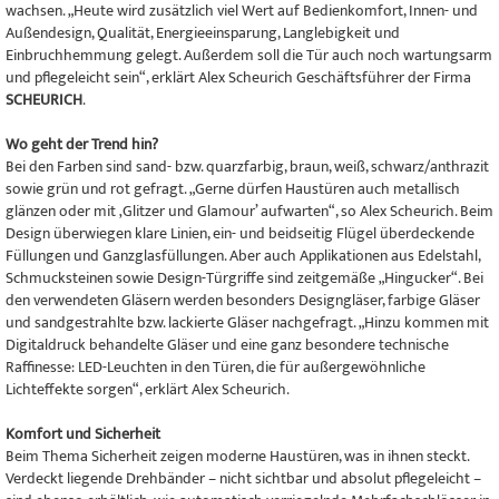
wachsen. „Heute wird zusätzlich viel Wert auf Bedienkomfort, Innen- und
Außendesign, Qualität, Energieeinsparung, Langlebigkeit und
Einbruchhemmung gelegt. Außerdem soll die Tür auch noch wartungsarm
und pflegeleicht sein“, erklärt Alex Scheurich Geschäftsführer der Firma
SCHEURICH
.
Wo geht der Trend hin?
Bei den Farben sind sand- bzw. quarzfarbig, braun, weiß, schwarz/anthrazit
sowie grün und rot gefragt. „Gerne dürfen Haustüren auch metallisch
glänzen oder mit ‚Glitzer und Glamour’ aufwarten“, so Alex Scheurich. Beim
Design überwiegen klare Linien, ein- und beidseitig Flügel überdeckende
Füllungen und Ganzglasfüllungen. Aber auch Applikationen aus Edelstahl,
Schmucksteinen sowie Design-Türgriffe sind zeitgemäße „Hingucker“. Bei
den verwendeten Gläsern werden besonders Designgläser, farbige Gläser
und sandgestrahlte bzw. lackierte Gläser nachgefragt. „Hinzu kommen mit
Digitaldruck behandelte Gläser und eine ganz besondere technische
Raffinesse: LED-Leuchten in den Türen, die für außergewöhnliche
Lichteffekte sorgen“, erklärt Alex Scheurich.
Komfort und Sicherheit
Beim Thema Sicherheit zeigen moderne Haustüren, was in ihnen steckt.
Verdeckt liegende Drehbänder – nicht sichtbar und absolut pflegeleicht –