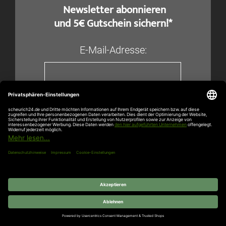
​ Newsletter abonnieren
und 5€ Gutschein sichern!*
E-Mail-Adresse:
Jetzt anmelden
Ich habe die Datenschutzerklärung gelesen und
erkläre mich damit einverstanden, dass die von mir im
Formular eingegebenen Daten elektronisch erhoben
und gespeichert werden.
*Gilt ab einem Mindestbestellwert von 250€,
ab Erhalt dieser Mail 2 Wochen gültig