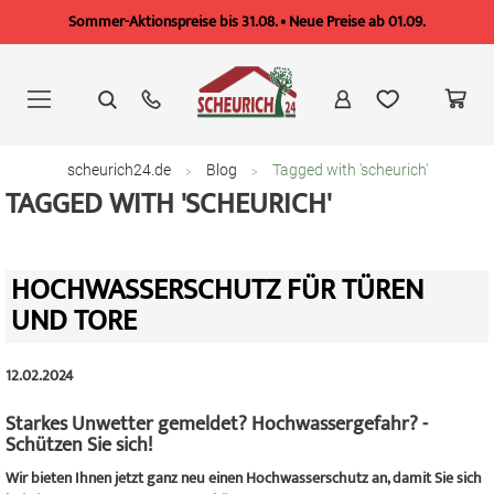
Sommer-Aktionspreise bis 31.08. • Neue Preise ab 01.09.
Zum
Inhalt
springen
scheurich24.de
Blog
Tagged with 'scheurich'
TAGGED WITH 'SCHEURICH'
HOCHWASSERSCHUTZ FÜR TÜREN
UND TORE
12.02.2024
Starkes Unwetter gemeldet? Hochwassergefahr? -
Schützen Sie sich!
Wir bieten Ihnen jetzt ganz neu einen Hochwasserschutz an, damit Sie sich