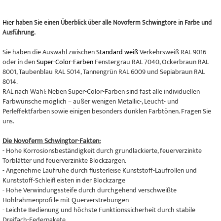
Hier
haben Sie einen Überblick über alle Novoferm Schwingtore in Farbe und
Ausführung.
Sie haben die Auswahl zwischen
Standard weiß
Verkehrsweiß RAL 9016
oder in den
Super-Color-Farben
Fenstergrau RAL 7040, Ockerbraun RAL
8001, Taubenblau RAL 5014, Tannengrün RAL 6009 und Sepiabraun RAL
8014.
RAL nach Wahl: Neben Super-Color-Farben sind fast alle individuellen
Farbwünsche möglich – außer wenigen Metallic-, Leucht- und
Perleffektfarben sowie einigen besonders dunklen Farbtönen. Fragen Sie
uns.
Die Novoferm Schwingtor-Fakten:
- Hohe Korrosionsbeständigkeit durch grundlackierte, feuerverzinkte
Torblätter und feuerverzinkte Blockzargen.
- Angenehme Laufruhe durch flüsterleise Kunststoff-Laufrollen und
Kunststoff-Schleifl eisten in der Blockzarge
- Hohe Verwindungssteife durch durchgehend verschweißte
Hohlrahmenprofi le mit Querverstrebungen
- Leichte Bedienung und höchste Funktionssicherheit durch stabile
Dreifach-Federpakete