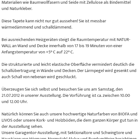
Materialien wie Baumwollfasern und Seide mit Zellulose als Bindemittel
und Naturkleber.
Diese Tapete kann nicht nur gut aussehen! Sie ist messbar
wärmedämmend und schalldämmend.
Bei ausreichenden Heizgeräten steigt die Raumtemperatur mit NATUR-
WALL an Wand und Decke innerhalb von 17 bis 19 Minuten von einer
Anfangstemperatur von +5° C auf 22° C.
Die strukturierte und leicht elastische Oberfläche vermindert deutlich die
Schallübertragung in Wände und Decken. Der Lärmpegel wird gesenkt und
auch Schall von nebenan wird geschluckt.
Überzeugen Sie sich selbst und besuchen Sie uns am Samstag, den
21.07.2012 in unserer Ausstellung. Die Vorführung ist ca. zwischen 10.00
und 12.00 Uhr.
Natürlich können Sie auch unsere hochwertige Naturfarben von BIOFA und
LIVOS oder unsere Kork- und Holzböden, die dem ganzen Körper gut tun in
der Ausstellung sehen.
Unsere Garagentor-Ausstellung, mit Sektionaltore und Schwingtore und
Haustüren von Hörmann, Normstahl Alulux und RundumMeier besichtigen