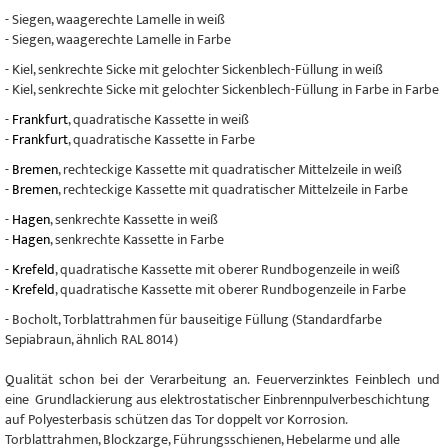
- Siegen, waagerechte Lamelle in weiß
- Siegen, waagerechte Lamelle in Farbe
- Kiel, senkrechte Sicke mit gelochter Sickenblech-Füllung in weiß
- Kiel, senkrechte Sicke mit gelochter Sickenblech-Füllung in Farbe in Farbe
-
Frankfurt
, quadratische Kassette in weiß
-
Frankfurt
, quadratische Kassette in Farbe
-
Bremen
, rechteckige Kassette mit quadratischer Mittelzeile in weiß
-
Bremen
, rechteckige Kassette mit quadratischer Mittelzeile in Farbe
-
Hagen
, senkrechte Kassette in weiß
-
Hagen
, senkrechte Kassette in Farbe
-
Krefeld
, quadratische Kassette mit oberer Rundbogenzeile in weiß
-
Krefeld
, quadratische Kassette mit oberer Rundbogenzeile in Farbe
- Bocholt, Torblattrahmen für bauseitige Füllung (Standardfarbe
Sepiabraun, ähnlich RAL 8014)
Qualität schon bei der Verarbeitung an. Feuerverzinktes Feinblech und
eine Grundlackierung aus elektrostatischer Einbrennpulverbeschichtung
auf Polyesterbasis schützen das Tor doppelt vor Korrosion.
Torblattrahmen, Blockzarge, Führungsschienen, Hebelarme und alle