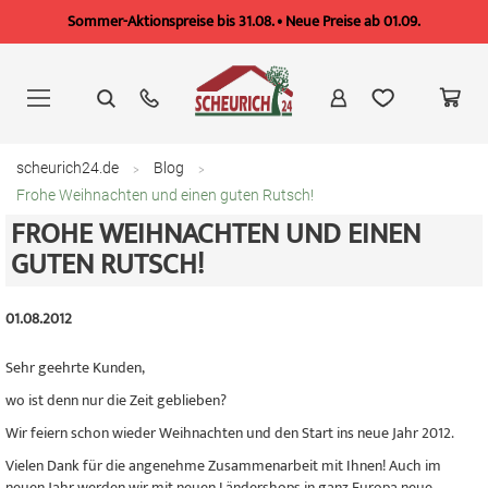
Sommer-Aktionspreise bis 31.08. • Neue Preise ab 01.09.
Zum
Inhalt
springen
scheurich24.de
Blog
Frohe Weihnachten und einen guten Rutsch!
FROHE WEIHNACHTEN UND EINEN
GUTEN RUTSCH!
01.08.2012
Sehr geehrte Kunden,
wo ist denn nur die Zeit geblieben?
Wir feiern schon wieder Weihnachten und den Start ins neue Jahr 2012.
Vielen Dank für die angenehme Zusammenarbeit mit Ihnen! Auch im
neuen Jahr werden wir mit neuen Ländershops in ganz Europa neue