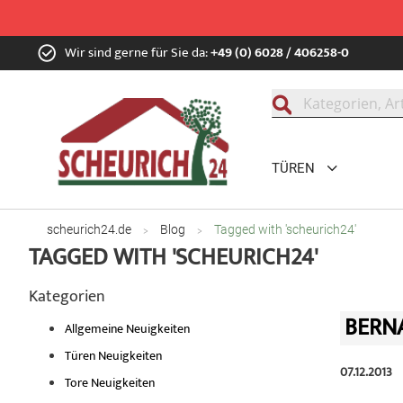
Zum
Wir sind gerne für Sie da:
+49 (0) 6028 / 406258-0
Inhalt
springen
Suche
TÜREN
scheurich24.de
Blog
Tagged with 'scheurich24'
TAGGED WITH 'SCHEURICH24'
Kategorien
BERN
Allgemeine Neuigkeiten
Türen Neuigkeiten
07.12.2013
Tore Neuigkeiten