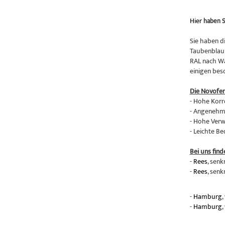
Hier
haben S
Sie haben d
Taubenblau 
RAL nach Wa
einigen bes
Die Novofe
- Hohe Korr
- Angenehme
- Hohe Verw
- Leichte B
Bei uns find
-
Rees
, senk
-
Rees
, senk
-
Hamburg
,
-
Hamburg
,