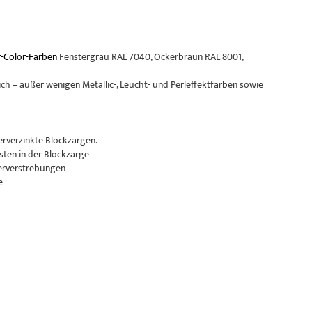
-Color-Farben
Fenstergrau RAL 7040, Ockerbraun RAL 8001,
ch – außer wenigen Metallic-, Leucht- und Perleffektfarben sowie
erverzinkte Blockzargen.
sten in der Blockzarge
erverstrebungen
e