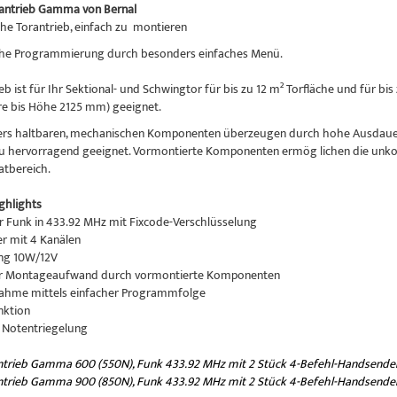
antrieb Gamma von Bernal
che Torantrieb, einfach zu montieren
che Programmierung durch besonders einfaches Menü.
ieb ist für Ihr Sektional- und Schwingtor für bis zu 12 m² Torfläche und für
re bis Höhe 2125 mm) geeignet.
rs haltbaren, mechanischen Komponenten überzeugen durch hohe Ausdauer. 
u hervorragend geeignet. Vormontierte Komponenten ermög lichen die unkomp
atbereich.
ghlights
ter Funk in 433.92 MHz mit Fixcode-Verschlüsselung
r mit 4 Kanälen
ung 10W/12V
ter Montageaufwand durch vormontierte Komponenten
nahme mittels einfacher Programmfolge
nktion
e Notentriegelung
ntrieb Gamma 600 (550N), Funk 433.92 MHz mit 2 Stück 4-Befehl-Handsende
ntrieb Gamma 900 (850N), Funk 433.92 MHz mit 2 Stück 4-Befehl-Handsende