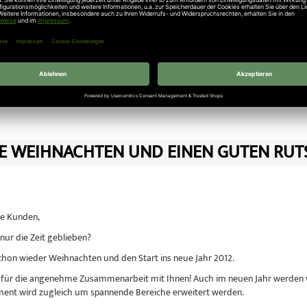
uckkraft: 750 N
omfort 280:
gat Comfort 280 mit Multi-Bit Fernsteuerung 868 MHz (integrierter Funke
uckkraft: 1000 N
ht in
Antriebe Neuigkeiten
E WEIHNACHTEN UND EINEN GUTEN RUT
e Kunden,
nur die Zeit geblieben?
schon wieder Weihnachten und den Start ins neue Jahr 2012.
 für die angenehme Zusammenarbeit mit Ihnen! Auch im neuen Jahr werden 
ment wird zugleich um spannende Bereiche erweitert werden.