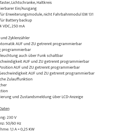
Taster, Lichtschranke, Haltkreis
ierbarer Ein/Ausgang
 für Erweiterungsmodule, nicht Fahrbahnmodul EM 131
 für Battery backup
24 VDC, 250 mA
 und Zyklenzähler
automatik AUF und ZU getrennt programmierbar
ng programmierbar
eleuchtung auch über Funk schaltbar
schwindigkeit AUF und ZU getrennt programmierbar
-Position AUF und ZU getrennt programmierbar
-Geschwindigkeit AUF und ZU getrennt programmierbar
che Zulauffunktion
cher
ktion
ierung und Zustandsmeldung über LCD-Anzeige
 Daten
ng: 230 V
nz: 50/60 Hz
me: 1,1 A = 0,25 KW