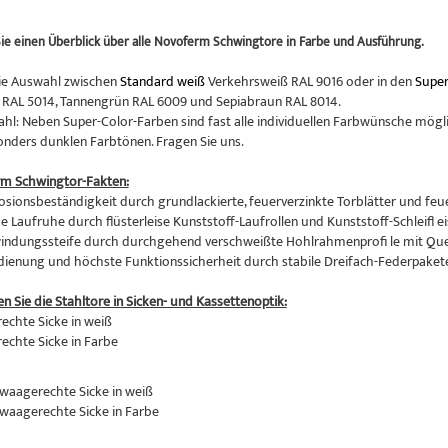
ie einen Überblick über alle Novoferm Schwingtore in Farbe und Ausführung.
ie Auswahl zwischen
Standard weiß
Verkehrsweiß RAL 9016 oder in den
Super
RAL 5014, Tannengrün RAL 6009 und Sepiabraun RAL 8014.
hl: Neben Super-Color-Farben sind fast alle individuellen Farbwünsche mögli
onders dunklen Farbtönen. Fragen Sie uns.
rm Schwingtor-Fakten:
osionsbeständigkeit durch grundlackierte, feuerverzinkte Torblätter und feu
 Laufruhe durch flüsterleise Kunststoff-Laufrollen und Kunststoff-Schleifl ei
indungssteife durch durchgehend verschweißte Hohlrahmenprofi le mit Qu
edienung und höchste Funktionssicherheit durch stabile Dreifach-Federpaket
en Sie die Stahltore in Sicken- und Kassettenoptik:
rechte Sicke in weiß
rechte Sicke in Farbe
 waagerechte Sicke in weiß
 waagerechte Sicke in Farbe