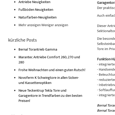
Antriebe Neuigkeiten
Garagentor
Der praktis
Fußböden Neuigkeiten
Auch einfa
Naturfarben-Neuigkeiten
Mehr anzeigen
Weniger anzeigen
Dieser Antr
Sektionalto
Die besonde
kürzliche Posts
Selbsteinba
Tore im Priv
Bernal Torantrieb Gamma
Marantec Antriebe Comfort 260, 270 und
Funktion-Hi
280
- integrier
- Handsende
Frohe Weihnachten und einen guten Rutsch!
- Beleucht
Novoferm K Schwingtore in allen Sicken-
- reduzier
und Kassettenoptiken
- Inbetrieb
- Softlauffu
Neue Teckentrup Tekla Tore und
- integriert
Garagentore in Trendfarben zu den besten
Preisen!
Bernal Tora
Bernal Tora