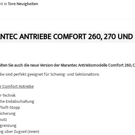
ht in
Tore Neuigkeiten
NTEC ANTRIEBE COMFORT 260, 270 UND
alten Sie auch die neue Version der Marantec Antriebsmodelle Comfort 260,
ebe sind perfekt geeignet für Schwing- und Sektionaltore.
r Comfort Antriebe
r-Technik
sche Endabschaltung
 /Soft-Stopp
sicherung
hutz
egrenzung
ng über Zugseil (innen)