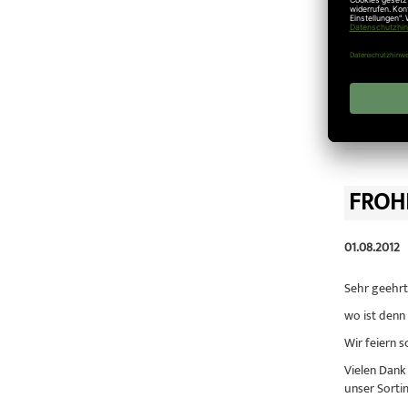
Zug- und Dr
Marantec C
Motor-Aggre
Zug- und Dr
Veröffentlic
FROH
01.08.2012
Sehr geehrt
wo ist denn 
Wir feiern 
Vielen Dank
unser Sorti