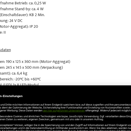
fnahme Betrieb: ca. 0,25 W
fnahme Stand-by: ca. 4 W
(Einschaltdauer): KB 2 Min.
ung: 24 V DC
Motor-Aggregat): IP 20
: II
daten
n: 190 x 125 x 360 mm (Motor-Aggregat)
n: 245 x 145 x 500 mm (Verpackung)
amt): ca. 6,4 kg
ereich: -20°C bis +60°C
l: (LED) 1x 8 LED-Modul
omfort 260
:
gat Comfort 260 mit Multi-Bit Fernsteuerung 868 MHz (integrierter Funke
uckkraft: 550 N
omfort 270
:
gat Comfort 270 mit Multi-Bit Fernsteuerung 868 MHz (integrierter Funke