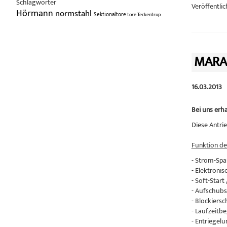
Schlagwörter
Veröffentlic
Hörmann
normstahl
Sektionaltore
tore
Teckentrup
MARA
16.03.2013
Bei uns erh
Diese Antri
Funktion de
- Strom-Spa
- Elektroni
- Soft-Start
- Aufschub
- Blockiersc
- Laufzeitb
- Entriegelu