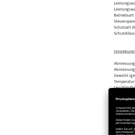
Leistungsau
Leistungsau
Betriebsart 
Steuerspann
Schutzart (
Schutzklasse
Umgebungs
Abmessunge
Abmessunge
Gewicht (ges
Temperaturb
Leuchtmitte
Marantec C
Motor-Aggre
Zug- und Dr
Marantec C
Motor-Aggre