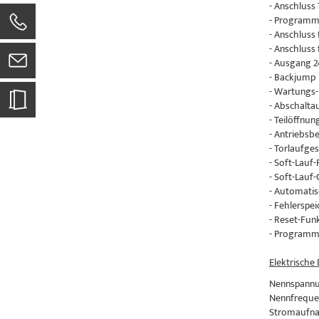
- Anschluss 
- Programm
- Anschluss
- Anschluss
- Ausgang 
- Backjump
- Wartungs-
- Abschalt
- Teilöffnu
- Antriebsb
- Torlaufge
- Soft-Lauf
- Soft-Lauf
- Automatis
- Fehlerspei
- Reset-Fun
- Programm
Elektrische
Nennspannu
Nennfreque
Stromaufnah