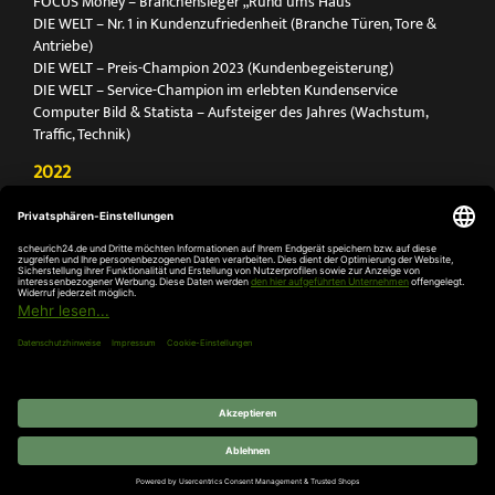
FOCUS Money – Branchensieger „Rund ums Haus“
DIE WELT – Nr. 1 in Kundenzufriedenheit (Branche Türen, Tore &
Antriebe)
DIE WELT – Preis-Champion 2023 (Kundenbegeisterung)
DIE WELT – Service-Champion im erlebten Kundenservice
Computer Bild & Statista – Aufsteiger des Jahres (Wachstum,
Traffic, Technik)
2022
FOCUS Printmagazin – Deutschlands Nr. 1 für Türen, Tore &
Antriebe
Deutschland Test – Bester Onlineshop 2022
FOCUS Money – Branchensieger „Rund ums Haus“
DIE WELT – Service-Champion im erlebten Kundenservice
DIE WELT – Branchengewinner Gold-Rang (Türen, Tore & Antriebe)
AGB
Impressum
Widerruf
Datenschutz
Cookie-
Einstellungen
© 2026 SCHEURICH GmbH