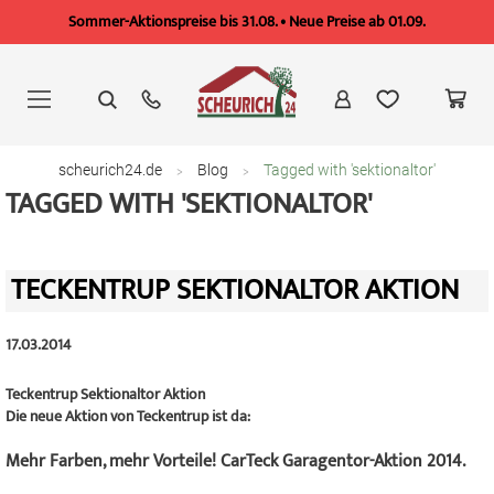
Sommer-Aktionspreise bis 31.08. • Neue Preise ab 01.09.
Zum
Inhalt
springen
scheurich24.de
Blog
Tagged with 'sektionaltor'
TAGGED WITH 'SEKTIONALTOR'
TECKENTRUP SEKTIONALTOR AKTION
17.03.2014
Teckentrup Sektionaltor Aktion
Die neue Aktion von Teckentrup ist da:
Mehr Farben, mehr Vorteile! CarTeck Garagentor-Aktion 2014.