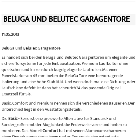
BELUGA UND BELUTEC GARAGENTORE
11.05.2013
BeluGa und
BeluTec
Garagentore
Es handelt sich bei den Beluga und Belutec Garagentoren um elegante und
sichere Torsysteme für jede Einbausituation. Premium Laufkultur ohne
quietschen und klirren durch kugelgelagerte Laufrollen. Mit einer
Paneelstärke von 45 mm bieten die BeluGa Tore eine hervorragende
Isolierung und eine hohe Stabilität. Und wenn doch mal eine Dichtung oder
Laufschiene defekt ist dann hat scheurich24 das passende Original
Ersatzteil für Sie.
Basic, Comfort und Premium nennen sich die verschiedenen Bauserien. Der
Unterschied liegt in den Ausstattungsdetails:
Die
Basic
- Serie ist eine preiswerte Alternative für Standard- und
Sondergrößen mit der Möglichkeit die Federwelle vorne und hinten zu
montieren. Das Modell
Comfort
hat mit seinen Aluminiumscharnieren
einen Fingerklemmschutz innen und außen sowie eine patentierte