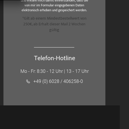
und erkläre mich damit einverstanden, dass die
von mir im Formular eingegebenen Daten
elektronisch erhoben und gespeichert werden.
*Gilt ab einem Mindestbestellwert von
250€, ab Erhalt dieser Mail 2 Wochen
gültig
Telefon-Hotline
Mo - Fr: 8:30 - 12 Uhr | 13 - 17 Uhr
+49 (0) 6028 / 406258-0