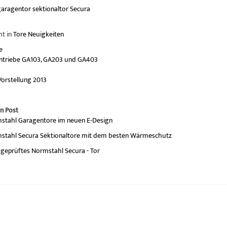
garagentor
sektionaltor
Secura
ht in
Tore Neuigkeiten
e
antriebe GA103, GA203 und GA403
Vorstellung 2013
n Post
stahl Garagentore im neuen E-Design
stahl Secura Sektionaltore mit dem besten Wärmeschutz
geprüftes Normstahl Secura - Tor