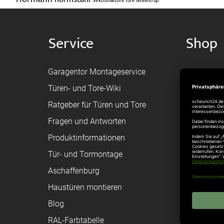
Sektionaltore
tore
Teckentrup
Service
Shop
Garagentor Montageservice
Versand
Türen- und Tore-Wiki
Zahlungsa
Ratgeber für Türen und Tore
Bestellvor
Fragen und Antworten
Registriere
Produktinformationen
Federanfr
Tür- und Tormontage
Toraufma
Aschaffenburg
Montagean
Haustüren montieren
Brandschu
Blog
Elektrisch
RAL-Farbtabelle