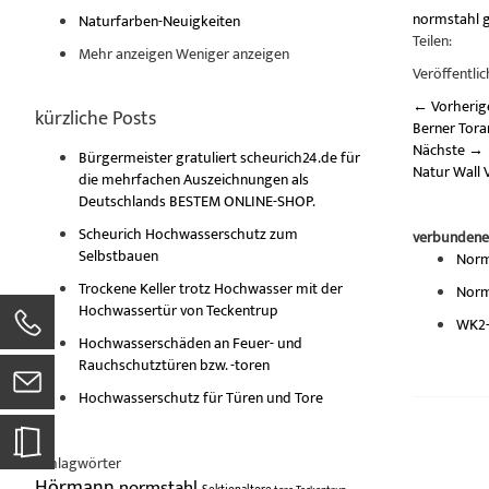
normstahl
Naturfarben-Neuigkeiten
Teilen:
Mehr anzeigen
Weniger anzeigen
Veröffentlic
←
Vorherig
kürzliche Posts
Berner Tor
Nächste
→
Bürgermeister gratuliert scheurich24.de für
Natur Wall 
die mehrfachen Auszeichnungen als
Deutschlands BESTEM ONLINE-SHOP.
Scheurich Hochwasserschutz zum
verbundene
Selbstbauen
Norm
Trockene Keller trotz Hochwasser mit der
Norm
Hochwassertür von Teckentrup
WK2-
Hochwasserschäden an Feuer- und
Rauchschutztüren bzw. -toren
Hochwasserschutz für Türen und Tore
Schlagwörter
Hörmann
normstahl