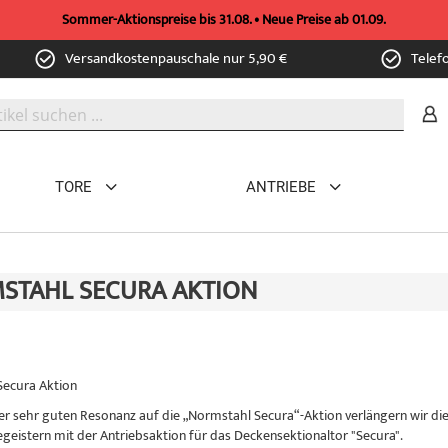
Sommer-Aktionspreise bis 31.08. • Neue Preise ab 01.09.
Versandkostenpauschale nur 5,90 €
Telef
TORE
ANTRIEBE
STAHL SECURA AKTION
ecura Aktion
r sehr guten Resonanz auf die „Normstahl Secura“-Aktion verlängern wir dies
egeistern mit der Antriebsaktion für das Deckensektionaltor "Secura".