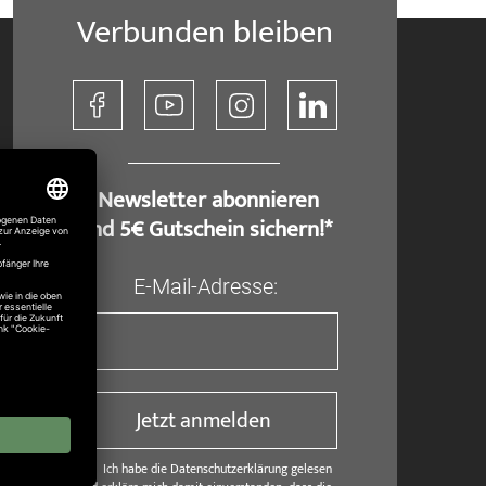
Verbunden bleiben
​ Newsletter abonnieren
und 5€ Gutschein sichern!*
E-Mail-Adresse:
Jetzt anmelden
Ich habe die Datenschutzerklärung gelesen