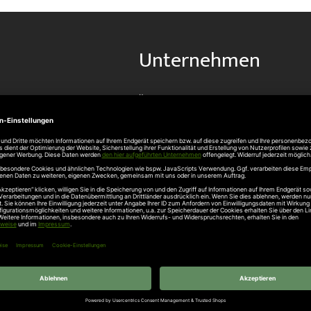
Unternehmen
Über uns
rten
Stellenangebote
gang
Hersteller
n
Hörmann Türen
age
Hörmann Sektionaltor
ß
leitungen
tztüren
e Garagentore