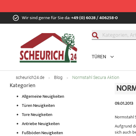
Zum
Wir sind gerne für Sie da:
+49 (0) 6028 / 406258-0
Inhalt
springen
Suche
TÜREN
scheurich24.de
Blog
Normstahl Secura Aktion
Kategorien
NORM
Allgemeine Neuigkeiten
09.01.2013
Türen Neuigkeiten
Tore Neuigkeiten
Normstahl S
Antriebe Neuigkeiten
Aufgrund de
sich auch b
Fußböden Neuigkeiten